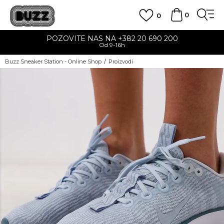
0
0
POZOVITE NAS NA +382 20 690 200
Od 9-16h
Buzz Sneaker Station - Online Shop
Proizvodi