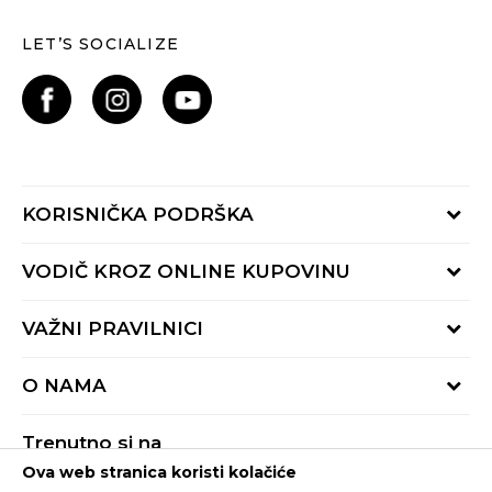
LET’S SOCIALIZE
KORISNIČKA PODRŠKA
Provjeri status porudžbine
VODIČ KROZ ONLINE KUPOVINU
Pozovite nas:
+382 20 690 200
Načini isporuke
VAŽNI PRAVILNICI
Radno vrijeme 9-16h
Povrat robe i povrat sredstava
online@buzzsneakers.me
Uslovi korišćenja
Reklamacije
O NAMA
Politika privatnosti
Zamjena artikla
BUZZ Koncept
Pravila Sport&Bonus programa
Trenutno si na
BUZZ Brendovi
Ova web stranica koristi kolačiće
Buzz Crna Gora
PROMIJENI
BUZZ Crew