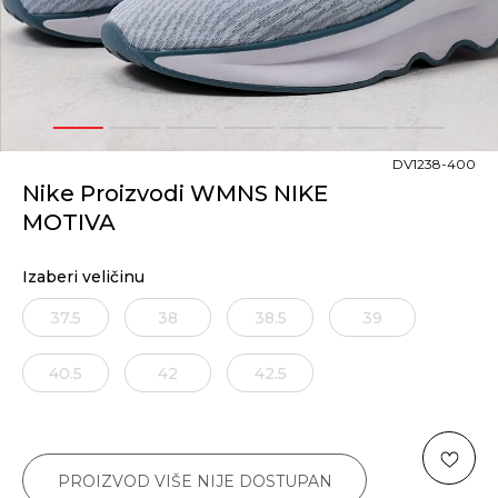
1
2
3
4
5
6
7
DV1238-400
Nike Proizvodi WMNS NIKE
MOTIVA
Izaberi veličinu
37.5
38
38.5
39
40.5
42
42.5
PROIZVOD VIŠE NIJE DOSTUPAN