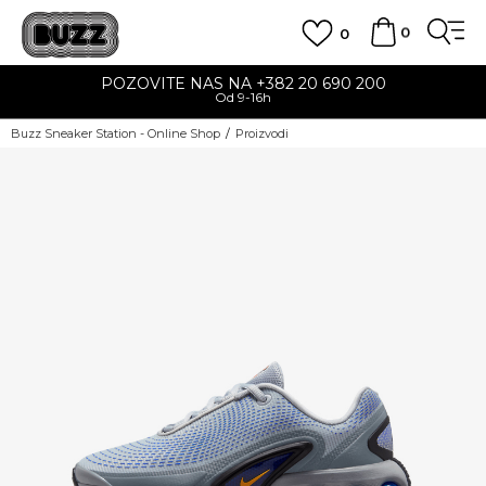
0
0
POZOVITE NAS NA +382 20 690 200
Od 9-16h
Buzz Sneaker Station - Online Shop
Proizvodi