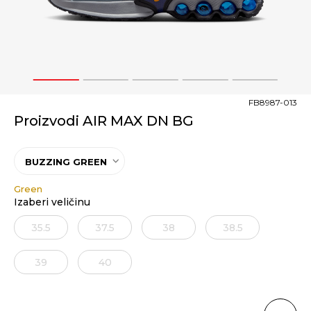
1
2
3
4
5
FB8987-013
Proizvodi AIR MAX DN BG
BUZZING GREEN
Green
Izaberi veličinu
35.5
37.5
38
38.5
39
40