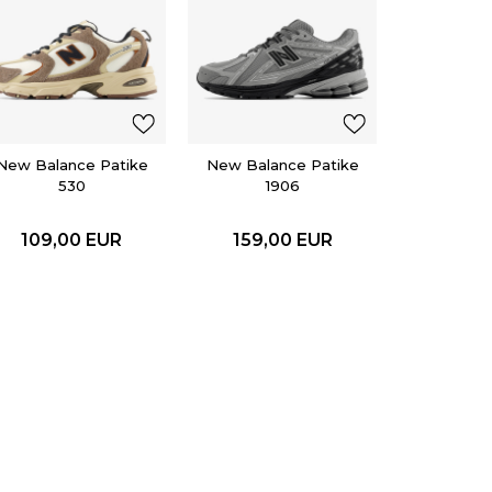
adidas
SUPERS
119,0
New Balance Patike
New Balance Patike
530
1906
109,00
EUR
159,00
EUR