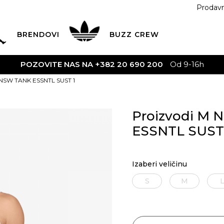
Prodav
BRENDOVI
BUZZ
CREW
POZOVITE NAS NA +382 20 690 200
Od 9-16h
 NSW TANK ESSNTL SUST 1
Proizvodi M
ESSNTL SUST
Izaberi veličinu
S
M