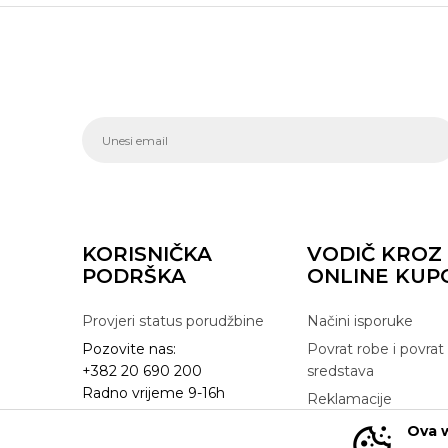
KORISNIČKA
VODIČ KROZ
PODRŠKA
ONLINE KUP
Provjeri status porudžbine
Načini isporuke
Pozovite nas:
Povrat robe i povrat
+382 20 690 200
sredstava
Radno vrijeme 9-16h
Reklamacije
online@buzzsneakers.me
Zamjena artikla
Ova w