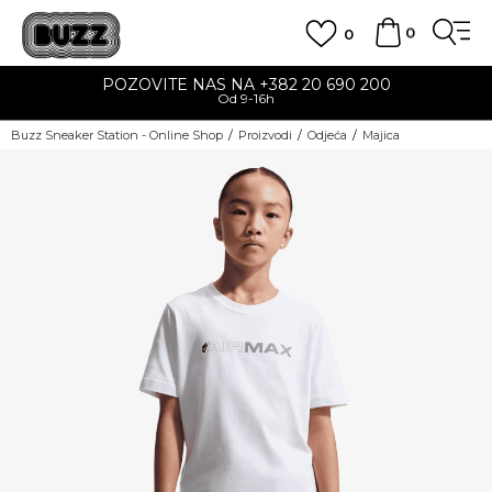
0
0
POZOVITE NAS NA +382 20 690 200
Od 9-16h
Buzz Sneaker Station - Online Shop
Proizvodi
Odjeća
Majica