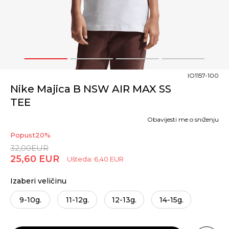
1
2
3
4
IO1157-100
Nike Majica B NSW AIR MAX SS
TEE
Obavijesti me o sniženju
Popust
20
%
32,00
EUR
25,60
EUR
Ušteda:
6,40
EUR
Izaberi veličinu
9-10g.
11-12g.
12-13g.
14-15g.