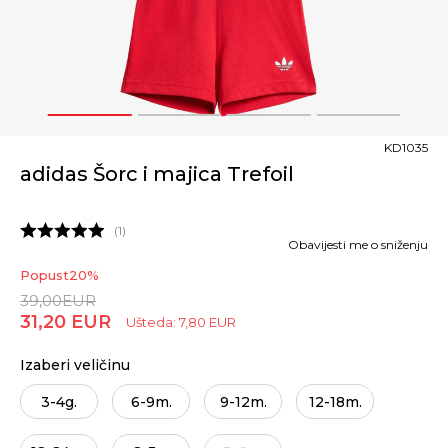
1
2
3
4
KD1035
adidas Šorc i majica Trefoil
1
Obavijesti me o sniženju
Popust
20
%
39,00
EUR
31,20
EUR
Ušteda:
7,80
EUR
Izaberi veličinu
3-4g.
6-9m.
9-12m.
12-18m.