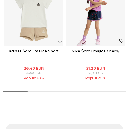
adidas Šorc i majica Short
Nike Šorc i majica Cherry
26,40
EUR
31,20
EUR
33,00
EUR
39,00
EUR
Popust
20
%
Popust
20
%