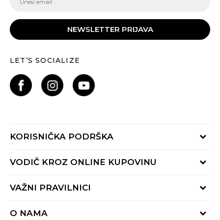
NEWSLETTER PRIJAVA
LET’S SOCIALIZE
KORISNIČKA PODRŠKA
Provjeri status porudžbine
VODIČ KROZ ONLINE KUPOVINU
Pozovite nas:
+382 20 690 200
Načini isporuke
VAŽNI PRAVILNICI
Radno vrijeme 9-16h
Povrat robe i povrat sredstava
online@buzzsneakers.me
Uslovi korišćenja
Reklamacije
O NAMA