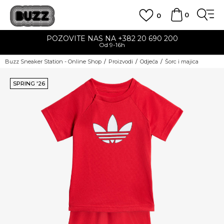
0
0
POZOVITE NAS NA +382 20 690 200
Od 9-16h
Buzz Sneaker Station - Online Shop
Proizvodi
Odjeća
Šorc i majica
SPRING '26