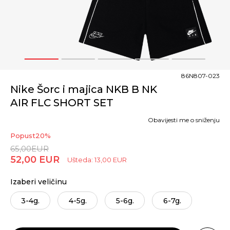
1
2
3
4
5
86N807-023
Nike Šorc i majica NKB B NK
AIR FLC SHORT SET
Obavijesti me o sniženju
Popust
20
%
65,00
EUR
52,00
EUR
Ušteda:
13,00
EUR
Izaberi veličinu
3-4g.
4-5g.
5-6g.
6-7g.