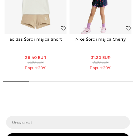
adidas Šorc i majica Short
Nike Šorc i majica Cherry
26,40
EUR
31,20
EUR
33,00
EUR
39,00
EUR
Popust
20
%
Popust
20
%