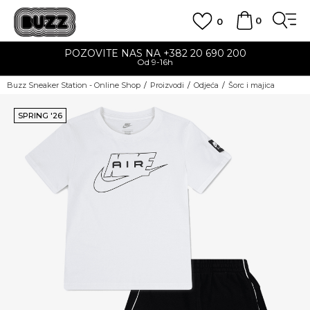
0
0
POZOVITE NAS NA +382 20 690 200
Od 9-16h
Buzz Sneaker Station - Online Shop
Proizvodi
Odjeća
Šorc i majica
SPRING '26