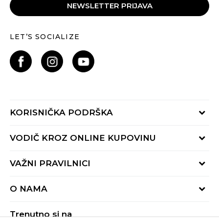
NEWSLETTER PRIJAVA
LET’S SOCIALIZE
KORISNIČKA PODRŠKA
Provjeri status porudžbine
VODIČ KROZ ONLINE KUPOVINU
Pozovite nas:
+382 20 690 200
Načini isporuke
VAŽNI PRAVILNICI
Radno vrijeme 9-16h
Povrat robe i povrat sredstava
online@buzzsneakers.me
Uslovi korišćenja
Reklamacije
O NAMA
Politika privatnosti
Zamjena artikla
BUZZ Koncept
Pravila Sport&Bonus programa
Trenutno si na