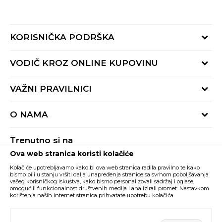
KORISNIČKA PODRŠKA
Provjeri status porudžbine
VODIČ KROZ ONLINE KUPOVINU
Pozovite nas:
+382 20 690 200
Načini isporuke
VAŽNI PRAVILNICI
Radno vrijeme 9-16h
Povrat robe i povrat sredstava
online@buzzsneakers.me
Uslovi korišćenja
Reklamacije
O NAMA
Politika privatnosti
Zamjena artikla
BUZZ Koncept
Pravila Sport&Bonus programa
Trenutno si na
BUZZ Brendovi
Ova web stranica koristi kolačiće
Buzz Crna Gora
PROMIJENI
BUZZ Crew
Kolačiće upotrebljavamo kako bi ova web stranica radila pravilno te kako
BUZZ Shopovi
bismo bili u stanju vršiti dalja unapređenja stranice sa svrhom poboljšavanja
vašeg korisničkog iskustva, kako bismo personalizovali sadržaj i oglase,
Nastojimo da budemo što precizniji u opisu proizvoda, prikazu slika i samih
cijena, ali ne možemo garantovati da su sve informacije kompletne i bez
Postani dio BUZZ tima
omogućili funkcionalnost društvenih medija i analizirali promet. Nastavkom
grešaka. Svi artikli prikazani na sajtu su dio naše ponude i ne podrazumijeva da
korištenja naših internet stranica prihvatate upotrebu kolačića.
su dostupni u svakom trenutku. Raspoloživost robe možete provjeriti pozivom
Click&Collect
na broj +382 20 690 200.