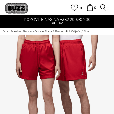
0
0
POZOVITE NAS NA +382 20 690 200
Od 9-16h
Buzz Sneaker Station - Online Shop
Proizvodi
Odjeća
Šorc