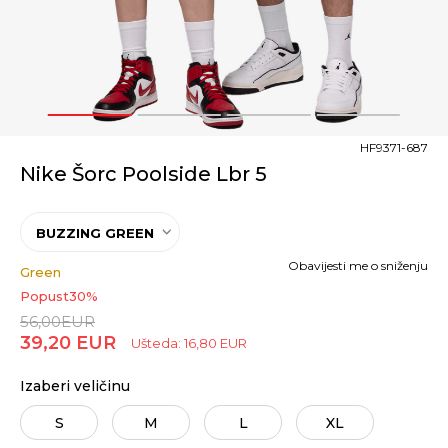
1
2
3
4
HF9371-687
Nike Šorc Poolside Lbr 5
BUZZING GREEN
Obavijesti me o sniženju
Green
Popust
30
%
56,00
EUR
39,20
EUR
Ušteda:
16,80
EUR
Izaberi veličinu
S
M
L
XL