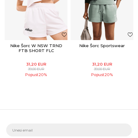
Nike Šorc W NSW TRND
Nike Šorc Sportswear
FTB SHORT FLC
31,20
EUR
31,20
EUR
39,00
EUR
39,00
EUR
Popust
20
%
Popust
20
%