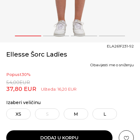
1
2
3
4
ELA261F231-92
Ellesse Šorc Ladies
Obavijesti me o sniženju
Popust
30
%
54,00
EUR
37,80
EUR
Ušteda:
16,20
EUR
Izaberi veličinu
XS
S
M
L
DODAJ U KORPU