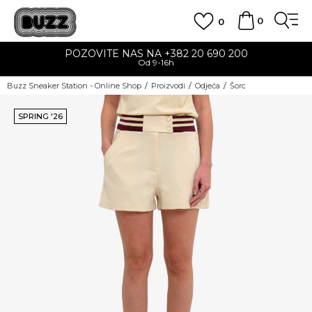
0
0
POZOVITE NAS NA +382 20 690 200
Od 9-16h
Buzz Sneaker Station - Online Shop
Proizvodi
Odjeća
Šorc
SPRING '26