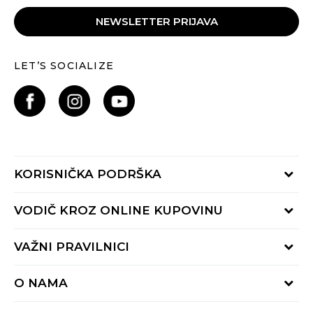
NEWSLETTER PRIJAVA
LET’S SOCIALIZE
KORISNIČKA PODRŠKA
Provjeri status porudžbine
VODIČ KROZ ONLINE KUPOVINU
Pozovite nas:
+382 20 690 200
Načini isporuke
VAŽNI PRAVILNICI
Radno vrijeme 9-16h
Povrat robe i povrat sredstava
online@buzzsneakers.me
Uslovi korišćenja
Reklamacije
O NAMA
Politika privatnosti
Zamjena artikla
BUZZ Koncept