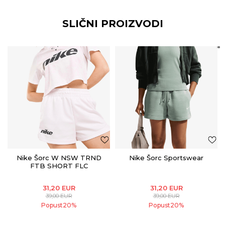
SLIČNI PROIZVODI
Nike Šorc W NSW TRND
Nike Šorc Sportswear
FTB SHORT FLC
31,20
EUR
31,20
EUR
39,00
EUR
39,00
EUR
Popust
20
%
Popust
20
%