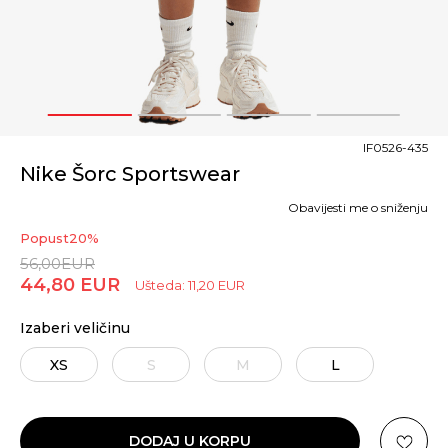
1
2
3
4
IF0526-435
Nike Šorc Sportswear
Obavijesti me o sniženju
Popust
20
%
56,00
EUR
44,80
EUR
Ušteda:
11,20
EUR
Izaberi veličinu
XS
S
M
L
DODAJ U KORPU