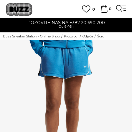
0
0
POZOVITE NAS NA +382 20 690 200
Od 9-16h
Buzz Sneaker Station - Online Shop
Proizvodi
Odjeća
Šorc