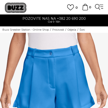
0
0
POZOVITE NAS NA +382 20 690 200
Od 9-16h
Buzz Sneaker Station - Online Shop
Proizvodi
Odjeća
Šorc