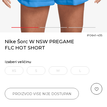
1
2
3
IF0641-435
Nike Šorc W NSW PREGAME
FLC HOT SHORT
Izaberi veličinu
XS
S
M
L
PROIZVOD VIŠE NIJE DOSTUPAN