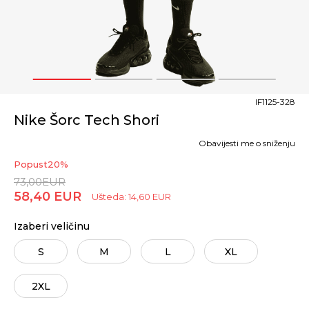
1
2
3
4
IF1125-328
Nike Šorc Tech Shori
Obavijesti me o sniženju
Popust
20
%
73,00
EUR
58,40
EUR
Ušteda:
14,60
EUR
Izaberi veličinu
S
M
L
XL
2XL