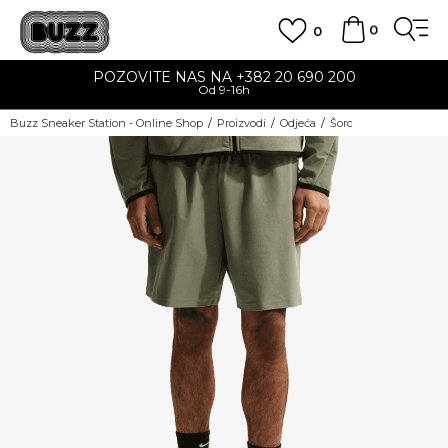
0
0
POZOVITE NAS NA +382 20 690 200
Od 9-16h
Buzz Sneaker Station - Online Shop
Proizvodi
Odjeća
Šorc