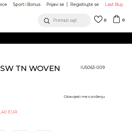
nice
Sport
&
Bonus
Prijavi se
Registrujte se
Last Buy
0
Pretraži sajt
0
 NSW TN WOVEN
IU5063-009
Obavijesti me o sniženju
2,40
EUR