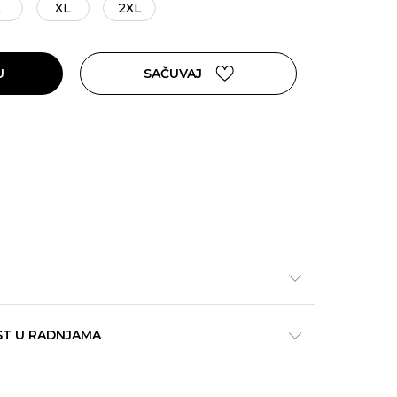
L
XL
2XL
U
SAČUVAJ
ST U RADNJAMA