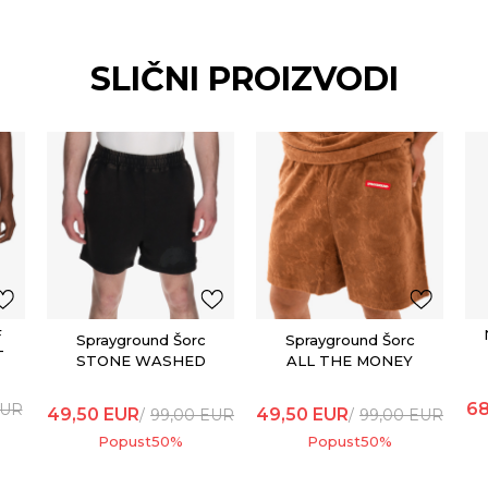
SLIČNI PROIZVODI
F
Sprayground Šorc
Sprayground Šorc
T
STONE WASHED
ALL THE MONEY
MELTED SHARK
SHORTS BROWN
SHORTS BLK
68
UR
49,50
EUR
49,50
EUR
99,00
EUR
99,00
EUR
Popust
50
%
Popust
50
%