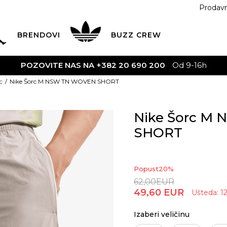
Prodav
BRENDOVI
BUZZ
CREW
POZOVITE NAS NA +382 20 690 200
Od 9-16h
c
Nike Šorc M NSW TN WOVEN SHORT
Nike Šorc M
SHORT
Popust
20
%
62,00
EUR
49,60
EUR
Ušteda:
1
Izaberi veličinu