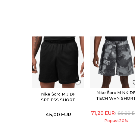
Nike Šorc M NK D
Nike Šorc M J DF
TECH WVN SHOR
SPT ESS SHORT
AOP
71,20
EUR
89,00
E
45,00
EUR
Popust
20
%