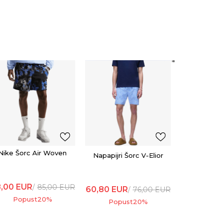
Napapijr
ELIO
60,80
EU
Popu
Nike Šorc Air Woven
Napapijri Šorc V-Elior
,00
EUR
85,00
EUR
60,80
EUR
76,00
EUR
Popust
20
%
Popust
20
%