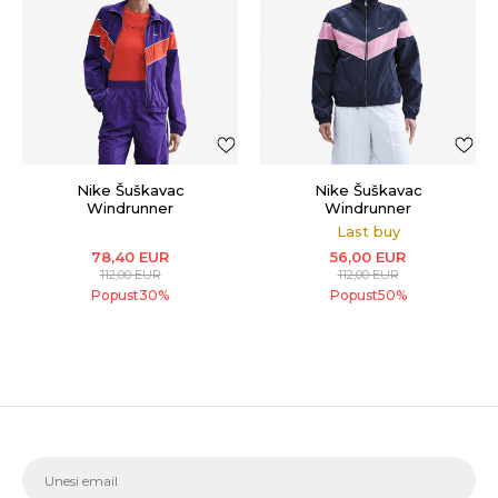
Nike Šuškavac
Nike Šuškavac
Windrunner
Windrunner
Last buy
78,40
EUR
56,00
EUR
112,00
EUR
112,00
EUR
Popust
30
%
Popust
50
%