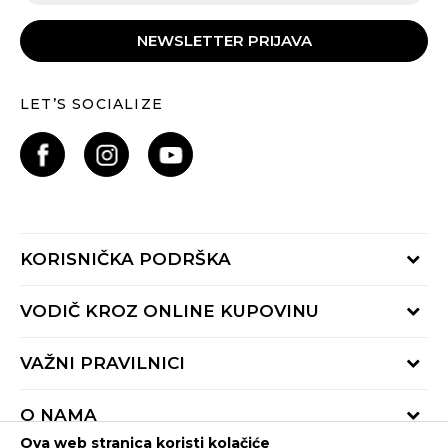
NEWSLETTER PRIJAVA
LET’S SOCIALIZE
KORISNIČKA PODRŠKA
Provjeri status porudžbine
VODIČ KROZ ONLINE KUPOVINU
Pozovite nas:
+382 20 690 200
Načini isporuke
VAŽNI PRAVILNICI
Radno vrijeme 9-16h
Povrat robe i povrat sredstava
online@buzzsneakers.me
Uslovi korišćenja
Reklamacije
O NAMA
Politika privatnosti
Zamjena artikla
Ova web stranica koristi kolačiće