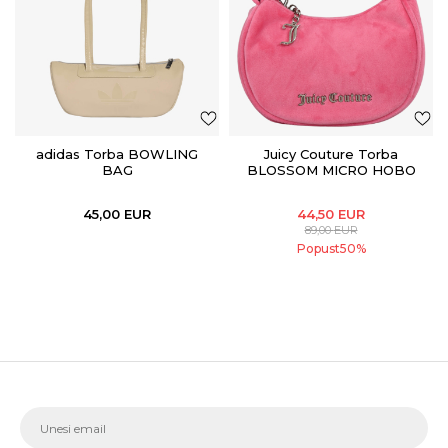
adidas Torba BOWLING
Juicy Couture Torba
BAG
BLOSSOM MICRO HOBO
Poliester SUPER PINK
45,00
EUR
44,50
EUR
89,00
EUR
Popust
50
%