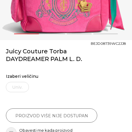
1
2
3
4
BEJD08739WC2JJ8
Juicy Couture Torba
DAYDREAMER PALM L. D.
Izaberi veličinu
Univ.
PROIZVOD VIŠE NIJE DOSTUPAN
Obavesti me kada proizvod