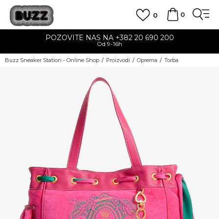
0
0
POZOVITE NAS NA +382 20 690 200
Od 9-16h
Buzz Sneaker Station - Online Shop
Proizvodi
Oprema
Torba