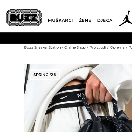
MUŠKARCI
ŽENE
DJECA
POZOVITE NAS NA +382 20 690 200
Od 9-16h
Buzz Sneaker Station - Online Shop
Proizvodi
Oprema
T
SPRING '26