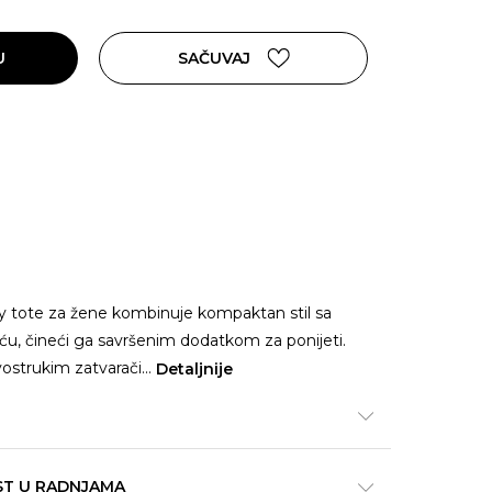
U
SAČUVAJ
ny tote za žene kombinuje kompaktan stil sa
, čineći ga savršenim dodatkom za ponijeti.
dvostrukim zatvarači
...
Detaljnije
ST U RADNJAMA