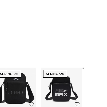
SPRING '26
SPRING '26
SPRING '
Nike To
NSW C
T
67,0