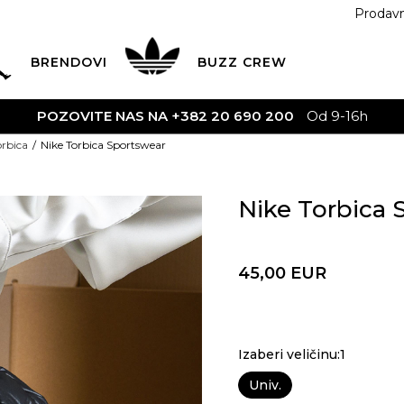
Prodav
BRENDOVI
BUZZ
CREW
orbica
Nike Torbica Sportswear
Nike Torbica 
45,00
EUR
Izaberi veličinu:1
Univ.