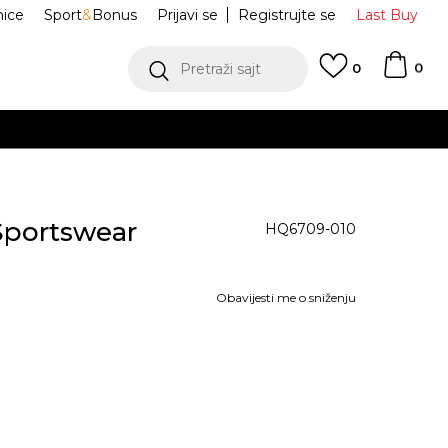
nice
Sport
&
Bonus
Prijavi se
Registrujte se
Last Buy
0
Pretraži sajt
0
BESPLATNA DOSTAVA
n
Sportswear
HQ6709-010
Obavijesti me o sniženju