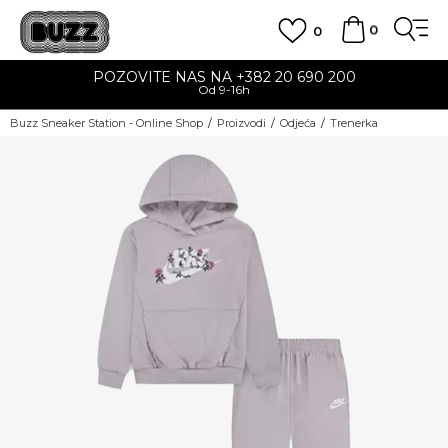
0
0
POZOVITE NAS NA +382 20 690 200
Od 9-16h
Buzz Sneaker Station - Online Shop
Proizvodi
Odjeća
Trenerka