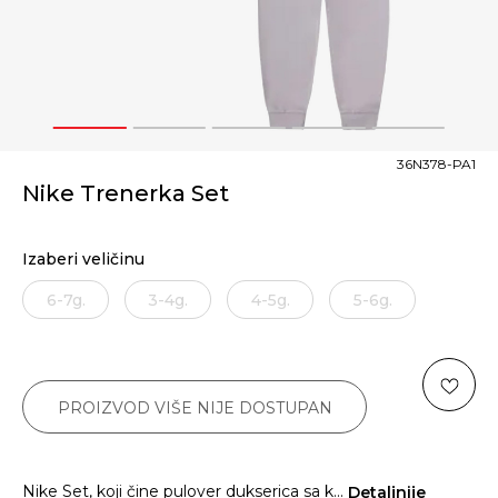
1
2
3
4
5
36N378-PA1
Nike Trenerka Set
Izaberi veličinu
6-7g.
3-4g.
4-5g.
5-6g.
PROIZVOD VIŠE NIJE DOSTUPAN
Nike Set, koji čine pulover dukserica sa k
...
Detaljnije