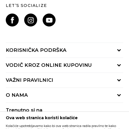
LET’S SOCIALIZE
KORISNIČKA PODRŠKA
Provjeri status porudžbine
VODIČ KROZ ONLINE KUPOVINU
Pozovite nas:
+382 20 690 200
Načini isporuke
VAŽNI PRAVILNICI
Radno vrijeme 9-16h
Povrat robe i povrat sredstava
online@buzzsneakers.me
Uslovi korišćenja
Reklamacije
O NAMA
Politika privatnosti
Zamjena artikla
BUZZ Koncept
Pravila Sport&Bonus programa
Trenutno si na
BUZZ Brendovi
Ova web stranica koristi kolačiće
Buzz Crna Gora
PROMIJENI
BUZZ Crew
Kolačiće upotrebljavamo kako bi ova web stranica radila pravilno te kako