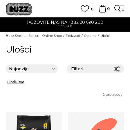
0
0
POZOVITE NAS NA +382 20 690 200
Od 9-16h
Buzz Sneaker Station - Online Shop
Proizvodi
Oprema
Ulošci
Ulošci
Filteri
Obriši sve
2
proizvoda