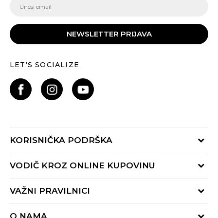
NEWSLETTER PRIJAVA
LET’S SOCIALIZE
KORISNIČKA PODRŠKA
Provjeri status porudžbine
VODIČ KROZ ONLINE KUPOVINU
Pozovite nas:
+382 20 690 200
Načini isporuke
VAŽNI PRAVILNICI
Radno vrijeme 9-16h
Povrat robe i povrat sredstava
online@buzzsneakers.me
Uslovi korišćenja
Reklamacije
O NAMA