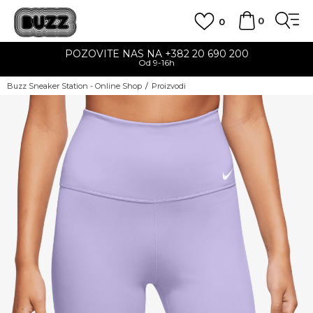
0
0
POZOVITE NAS NA +382 20 690 200
Od 9-16h
Buzz Sneaker Station - Online Shop
Proizvodi