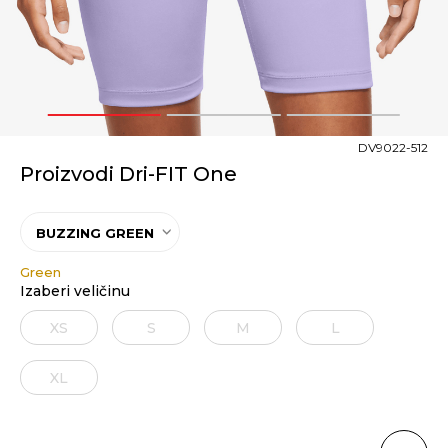
1
2
3
DV9022-512
Proizvodi Dri-FIT One
BUZZING GREEN
Green
Izaberi veličinu
XS
S
M
L
XL