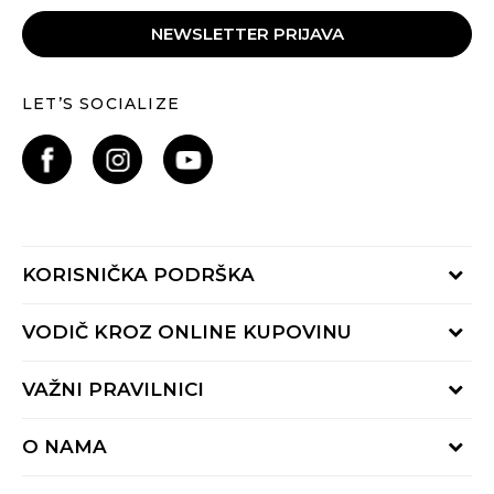
NEWSLETTER PRIJAVA
LET’S SOCIALIZE
KORISNIČKA PODRŠKA
Provjeri status porudžbine
VODIČ KROZ ONLINE KUPOVINU
Pozovite nas:
+382 20 690 200
Načini isporuke
VAŽNI PRAVILNICI
Radno vrijeme 9-16h
Povrat robe i povrat sredstava
online@buzzsneakers.me
Uslovi korišćenja
Reklamacije
O NAMA
Politika privatnosti
Zamjena artikla
BUZZ Koncept