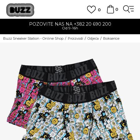
0
0
POZOVITE NAS NA +382 20 690 200
Od 9-16h
Buzz Sneaker Station - Online Shop
Proizvodi
Odjeća
Bokserice