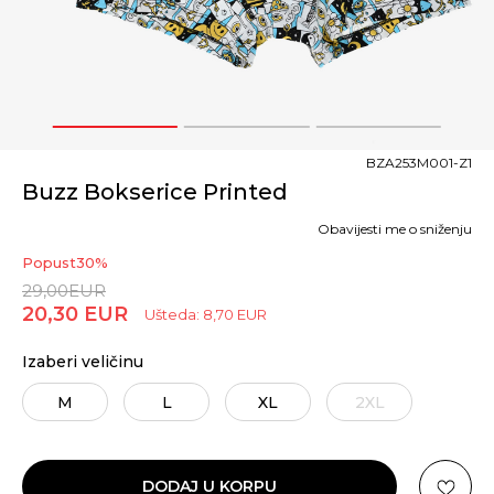
1
2
3
BZA253M001-Z1
Buzz Bokserice Printed
Obavijesti me o sniženju
Popust
30
%
29,00
EUR
20,30
EUR
Ušteda:
8,70
EUR
Izaberi veličinu
M
L
XL
2XL
DODAJ U KORPU