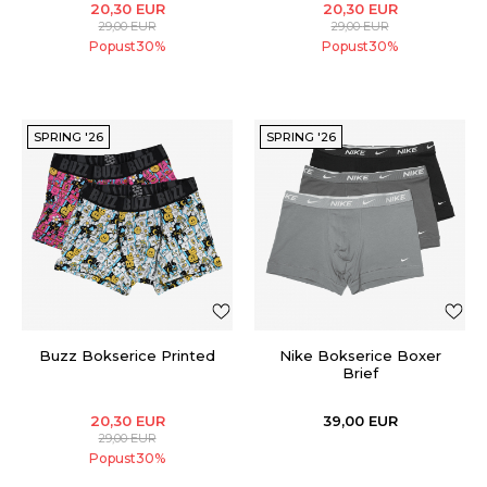
20,30
EUR
20,30
EUR
29,00
EUR
29,00
EUR
Popust
30
%
Popust
30
%
SPRING '26
SPRING '26
Buzz Bokserice Printed
Nike Bokserice Boxer
Brief
20,30
EUR
39,00
EUR
29,00
EUR
Popust
30
%