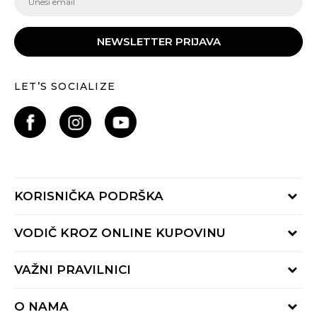
NEWSLETTER PRIJAVA
LET’S SOCIALIZE
KORISNIČKA PODRŠKA
Provjeri status porudžbine
VODIČ KROZ ONLINE KUPOVINU
Pozovite nas:
+382 20 690 200
Načini isporuke
VAŽNI PRAVILNICI
Radno vrijeme 9-16h
Povrat robe i povrat sredstava
online@buzzsneakers.me
Uslovi korišćenja
Reklamacije
O NAMA