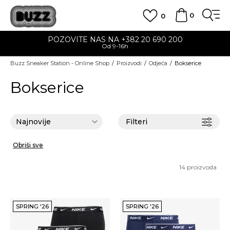
0
0
POZOVITE NAS NA +382 20 690 200
Od 9-16h
Buzz Sneaker Station - Online Shop
Proizvodi
Odjeća
Bokserice
Bokserice
Filteri
Obriši sve
14
proizvoda
SPRING '26
SPRING '26