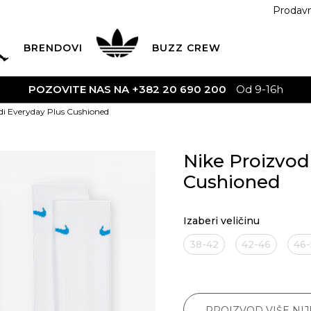
Prodav
BRENDOVI
BUZZ
CREW
POZOVITE NAS NA +382 20 690 200
Od 9-16h
di Everyday Plus Cushioned
Nike Proizvod
Cushioned
Izaberi veličinu
38-42
42-46
46
PROIZVOD VIŠE NI