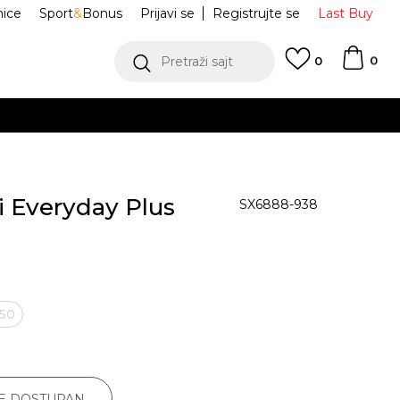
nice
Sport
&
Bonus
Prijavi se
Registrujte se
Last Buy
0
Pretraži sajt
0
i Everyday Plus
SX6888-938
-50
JE DOSTUPAN