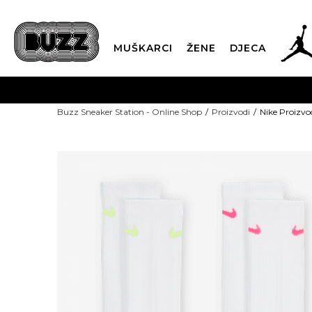
MUŠKARCI
ŽENE
DJECA
Buzz Sneaker Station - Online Shop
Proizvodi
Nike Proizvo