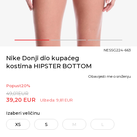
1
2
3
NESSG224-663
Nike Donji dio kupaćeg
kostima HIPSTER BOTTOM
Obavijesti me o sniženju
Popust
20
%
49,01
EUR
39,20
EUR
Ušteda:
9,81
EUR
Izaberi veličinu
XS
S
M
L