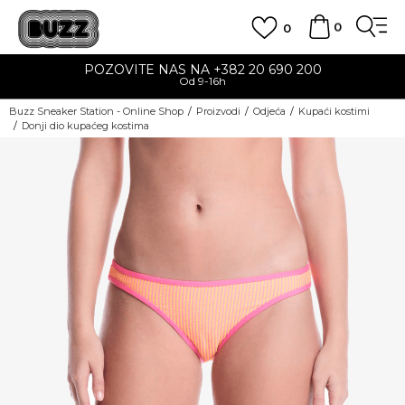
0
0
POZOVITE NAS NA +382 20 690 200
Od 9-16h
Buzz Sneaker Station - Online Shop
Proizvodi
Odjeća
Kupaći kostimi
Donji dio kupaćeg kostima