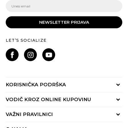
NEWSLETTER PRIJAVA
LET’S SOCIALIZE
KORISNIČKA PODRŠKA
Provjeri status porudžbine
VODIČ KROZ ONLINE KUPOVINU
Pozovite nas:
+382 20 690 200
Načini isporuke
VAŽNI PRAVILNICI
Radno vrijeme 9-16h
Povrat robe i povrat sredstava
online@buzzsneakers.me
Uslovi korišćenja
Reklamacije