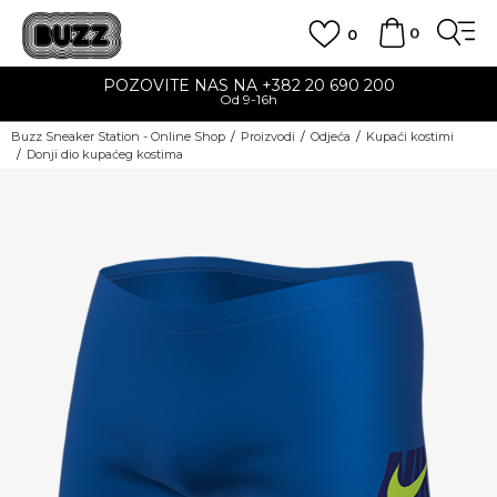
0
0
POZOVITE NAS NA +382 20 690 200
Od 9-16h
Buzz Sneaker Station - Online Shop
Proizvodi
Odjeća
Kupaći kostimi
Donji dio kupaćeg kostima