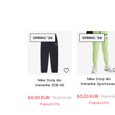
SPRING '26
SPRING '26
Nike Donji dio
Nike Donji dio
trenerke Sportswe
trenerke JDB MJ
HOOP PANT PSG
63,20
EUR
79,00
60,00
EUR
75,00
EUR
Popust
20
%
Popust
20
%