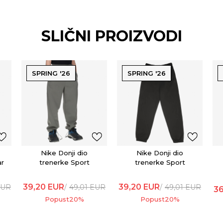
SLIČNI PROIZVODI
SPRING '26
SPRING '26
Nike Donji dio
Nike Donji dio
ar
trenerke Sport
trenerke Sport
39,20
EUR
39,20
EUR
EUR
49,01
EUR
49,01
EUR
36
Popust
20
%
Popust
20
%