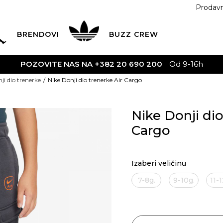
Prodav
BRENDOVI
BUZZ
CREW
POZOVITE NAS NA +382 20 690 200
Od 9-16h
ji dio trenerke
Nike Donji dio trenerke Air Cargo
Nike Donji dio
Cargo
Izaberi veličinu
7-8g.
9-10g.
11-1