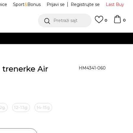
nice
Sport
&
Bonus
Prijavi se
Registrujte se
Last Buy
0
Pretraži sajt
0
 trenerke Air
HM4341-060
2g.
12-13g.
14-15g.