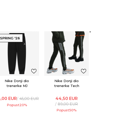
SPRING '26
Nike D
trene
Esse
29,40
EU
Popu
Nike Donji dio
Nike Donji dio
trenerke MJ
trenerke Tech
Brooklyn
Fleece
,00
EUR
44,50
EUR
45,00
EUR
89,00
EUR
Popust
20
%
Popust
50
%