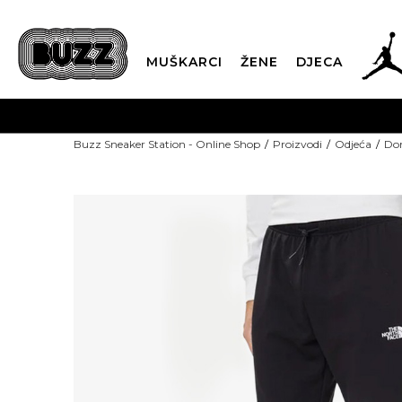
MUŠKARCI
ŽENE
DJECA
Buzz Sneaker Station - Online Shop
Proizvodi
Odjeća
Don