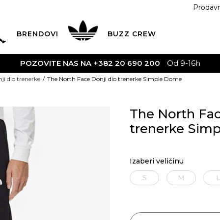
Prodav
BRENDOVI
BUZZ
CREW
POZOVITE NAS NA +382 20 690 200
Od 9-16h
ji dio trenerke
The North Face Donji dio trenerke Simple Dome
The North Fac
trenerke Sim
Izaberi veličinu
S
M