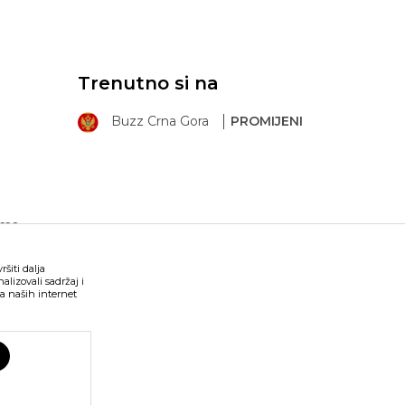
Trenutno si na
Buzz Crna Gora
PROMIJENI
ima
šiti dalja
lizovali sadržaj i
a naših internet