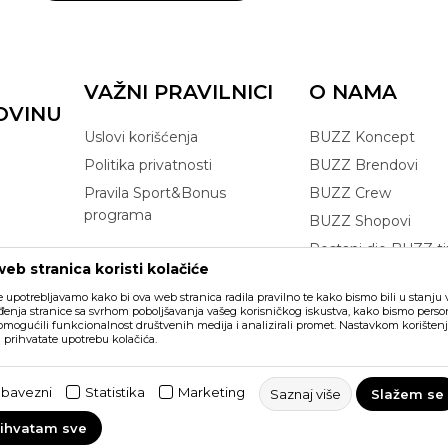
VAŽNI PRAVILNICI
O NAMA
OVINU
Uslovi korišćenja
BUZZ Koncept
Politika privatnosti
BUZZ Brendovi
Pravila Sport&Bonus
BUZZ Crew
programa
BUZZ Shopovi
Postani dio BUZZ t
eb stranica koristi kolačiće
Click&Collect
e upotrebljavamo kako bi ova web stranica radila pravilno te kako bismo bili u stanju vr
enja stranice sa svrhom poboljšavanja vašeg korisničkog iskustva, kako bismo persona
 omogućili funkcionalnost društvenih medija i analizirali promet. Nastavkom korištenj
a prihvatate upotrebu kolačića.
ikazu slika i samih cijena, ali ne
šaka. Svi artikli prikazani na sajtu
bavezni
Statistika
Marketing
Saznaj više
Slažem se
vakom trenutku. Raspoloživost robe
rihvatam sve