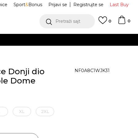
nice
Sport
&
Bonus
Prijavi se
Registrujte se
Last Buy
0
Pretraži sajt
0
e Donji dio
NF0A8C1WJK31
ple Dome
L
XL
2XL