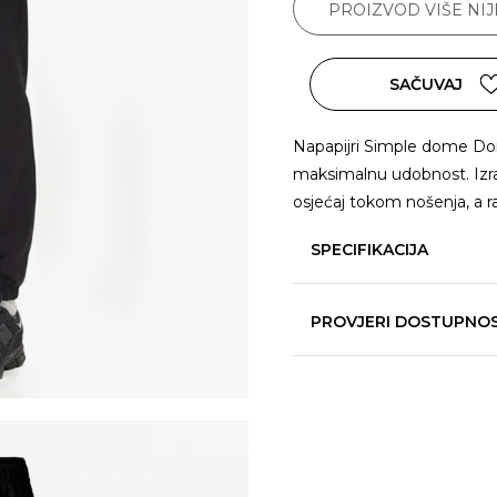
PROIZVOD VIŠE NI
SAČUVAJ
Napapijri Simple dome Donji
maksimalnu udobnost. Izrađ
osjećaj tokom nošenja, a r
SPECIFIKACIJA
PROVJERI DOSTUPNO