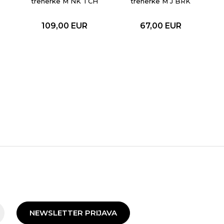
trenerke M NK TCH
trenerke M J BRK
FLC JGGR
ST FLC CUFF PANT
BB
109,00
EUR
67,00
EUR
NEWSLETTER PRIJAVA