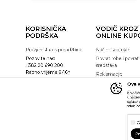
KORISNIČKA
VODIČ KROZ
PODRŠKA
ONLINE KUP
Provjeri status porudžbine
Načini isporuke
Pozovite nas:
Povrat robe i povrat
+382 20 690 200
sredstava
Radno vrijeme 9-16h
Reklamacije
online@buzzsneakers.me
Zamjena artikla
Ova w
Kolačić
unapređ
oglase,
stranic
Nastojimo da budemo što precizniji u opisu proizvoda, pr
možemo garantovati da su sve informacije kompletne i bez gre
O
su dio naše ponude i ne podrazumijeva da su dostupni u s
možete provjeriti pozivom na broj +382 20 690 200.
P