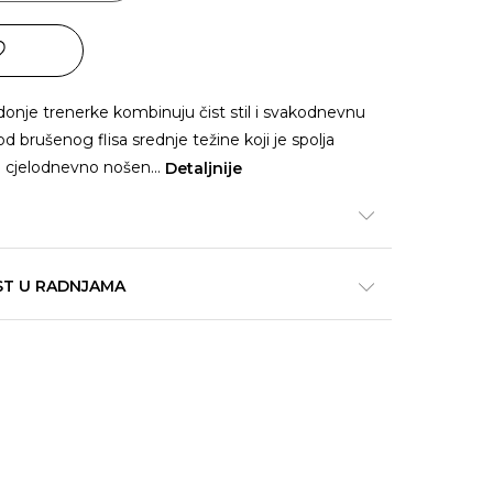
donje trenerke kombinuju čist stil i svakodnevnu
 brušenog flisa srednje težine koji je spolja
a cjelodnevno nošen
...
Detaljnije
ST U RADNJAMA