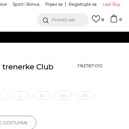
nice
Sport
&
Bonus
Prijavi se
Registrujte se
Last Buy
0
Pretraži sajt
0
o trenerke Club
FN3787-010
M
L
XL
2XL
3XL
JE DOSTUPAN