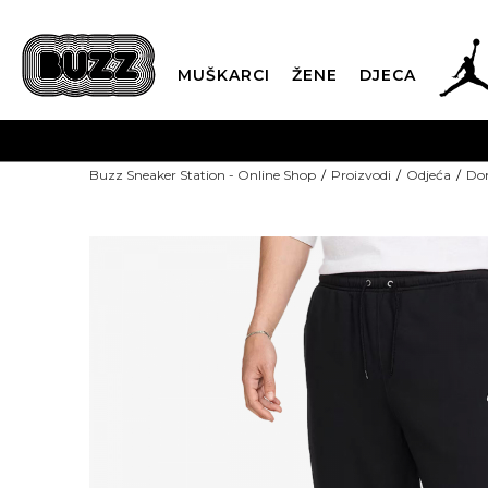
MUŠKARCI
ŽENE
DJECA
POZOVITE NAS NA +382 20 690
Buzz Sneaker Station - Online Shop
Proizvodi
Odjeća
Don