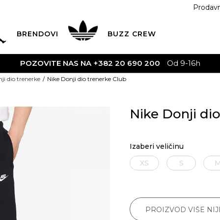
Prodav
BRENDOVI
BUZZ
CREW
 200
Od 9-16h
ji dio trenerke
Nike Donji dio trenerke Club
Nike Donji di
Izaberi veličinu
XS
S
PROIZVOD VIŠE NI