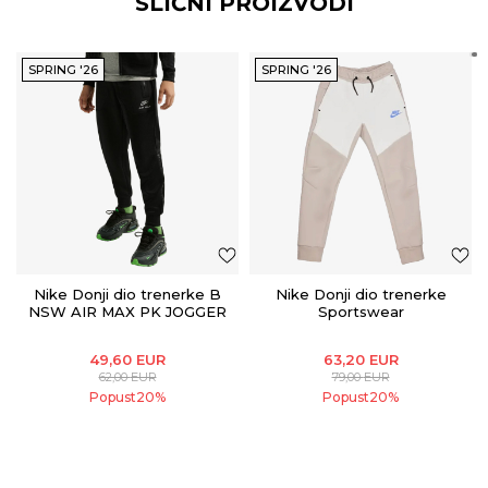
SLIČNI PROIZVODI
SPRING '26
SPRING '26
Nike Donji dio trenerke B
Nike Donji dio trenerke
NSW AIR MAX PK JOGGER
Sportswear
49,60
EUR
63,20
EUR
62,00
EUR
79,00
EUR
Popust
20
%
Popust
20
%