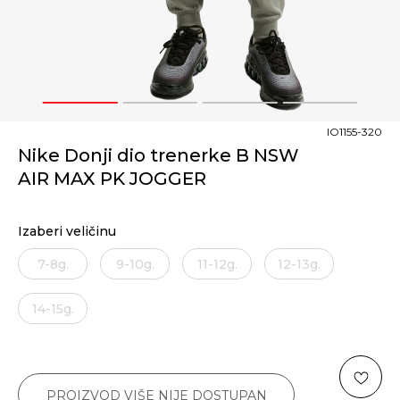
1
2
3
4
IO1155-320
Nike Donji dio trenerke B NSW
AIR MAX PK JOGGER
Izaberi veličinu
7-8g.
9-10g.
11-12g.
12-13g.
14-15g.
PROIZVOD VIŠE NIJE DOSTUPAN