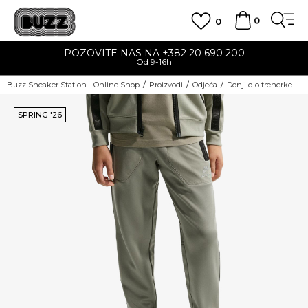
0
0
POZOVITE NAS NA +382 20 690 200
Od 9-16h
Buzz Sneaker Station - Online Shop
Proizvodi
Odjeća
Donji dio trenerke
SPRING '26