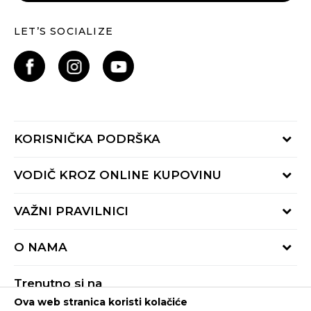
LET’S SOCIALIZE
KORISNIČKA PODRŠKA
Provjeri status porudžbine
VODIČ KROZ ONLINE KUPOVINU
Pozovite nas:
+382 20 690 200
Načini isporuke
VAŽNI PRAVILNICI
Radno vrijeme 9-16h
Povrat robe i povrat sredstava
online@buzzsneakers.me
Uslovi korišćenja
Reklamacije
O NAMA
Politika privatnosti
Zamjena artikla
BUZZ Koncept
Pravila Sport&Bonus programa
Trenutno si na
BUZZ Brendovi
Ova web stranica koristi kolačiće
Buzz Crna Gora
PROMIJENI