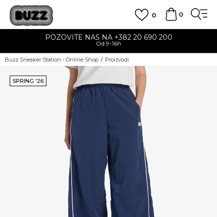
0
0
POZOVITE NAS NA +382 20 690 200
Od 9-16h
Buzz Sneaker Station - Online Shop
Proizvodi
SPRING '26