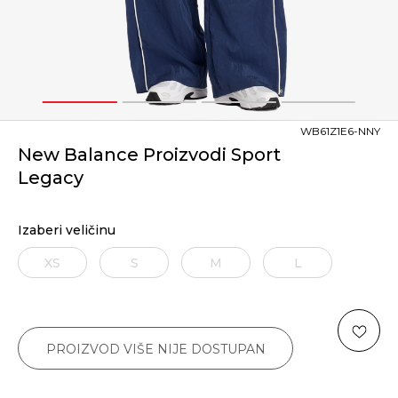
1
2
3
4
WB61Z1E6-NNY
New Balance Proizvodi Sport
Legacy
Izaberi veličinu
XS
S
M
L
PROIZVOD VIŠE NIJE DOSTUPAN