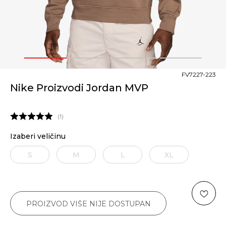
1
2
3
4
FV7227-223
Nike Proizvodi Jordan MVP
1
Izaberi veličinu
S
M
L
XL
PROIZVOD VIŠE NIJE DOSTUPAN