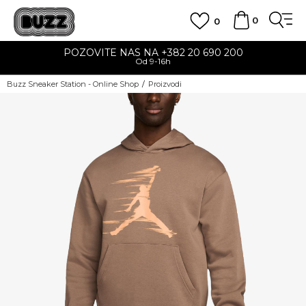
0
0
POZOVITE NAS NA +382 20 690 200
Od 9-16h
Buzz Sneaker Station - Online Shop
Proizvodi