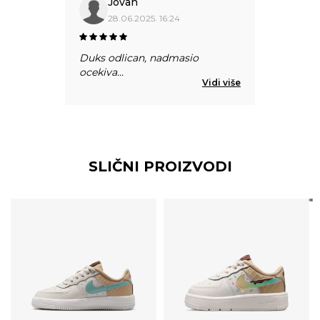
Jovan
28.06.2025. 16:24
Duks odlican, nadmasio
ocekiva
...
Vidi više
SLIČNI PROIZVODI