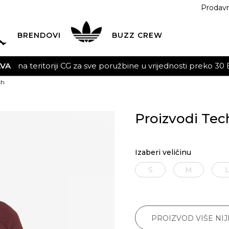
Prodav
BRENDOVI
BUZZ
CREW
AVA
na teritoriji CG za sve poružbine u vrijednosti preko 30
ch
Proizvodi Tec
Izaberi veličinu
S
M
PROIZVOD VIŠE NI