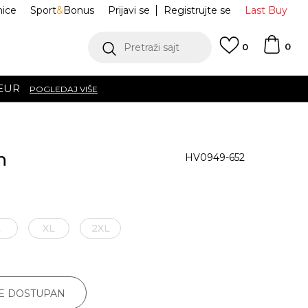
nice
Sport
&
Bonus
Prijavi se
Registrujte se
Last Buy
0
Pretraži sajt
0
 EUR
POGLEDAJ VIŠE
h
HV0949-652
L
XL
2XL
JE DOSTUPAN