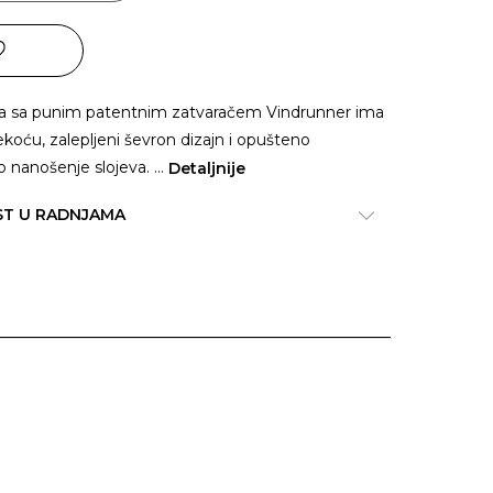
a sa punim patentnim zatvaračem Vindrunner ima
mekoću, zalepljeni ševron dizajn i opušteno
o nanošenje slojeva.
...
Detaljnije
ST U RADNJAMA