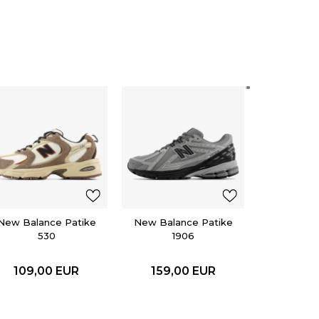
adidas
SUPERS
119,0
New Balance Patike
New Balance Patike
530
1906
109,00
EUR
159,00
EUR