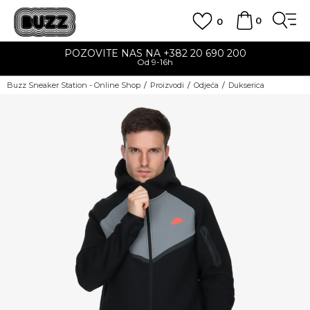
0
0
POZOVITE NAS NA +382 20 690 200
Od 9-16h
Buzz Sneaker Station - Online Shop
Proizvodi
Odjeća
Dukserica