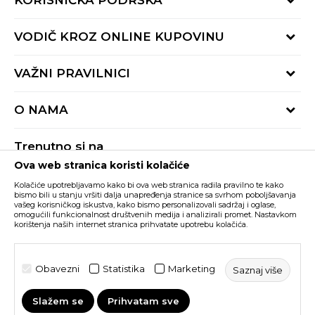
KORISNIČKA PODRŠKA
Provjeri status porudžbine
VODIČ KROZ ONLINE KUPOVINU
Pozovite nas:
+382 20 690 200
Načini isporuke
VAŽNI PRAVILNICI
Radno vrijeme 9-16h
Povrat robe i povrat sredstava
online@buzzsneakers.me
Uslovi korišćenja
Reklamacije
O NAMA
Politika privatnosti
Zamjena artikla
BUZZ Koncept
Pravila Sport&Bonus programa
Trenutno si na
BUZZ Brendovi
Ova web stranica koristi kolačiće
Buzz Crna Gora
PROMIJENI
BUZZ Crew
Kolačiće upotrebljavamo kako bi ova web stranica radila pravilno te kako
BUZZ Shopovi
bismo bili u stanju vršiti dalja unapređenja stranice sa svrhom poboljšavanja
vašeg korisničkog iskustva, kako bismo personalizovali sadržaj i oglase,
Nastojimo da budemo što precizniji u opisu proizvoda, prikazu slika i samih
cijena, ali ne možemo garantovati da su sve informacije kompletne i bez
Postani dio BUZZ tima
omogućili funkcionalnost društvenih medija i analizirali promet. Nastavkom
grešaka. Svi artikli prikazani na sajtu su dio naše ponude i ne podrazumijeva da
korištenja naših internet stranica prihvatate upotrebu kolačića.
su dostupni u svakom trenutku. Raspoloživost robe možete provjeriti pozivom
Click&Collect
na broj +382 20 690 200.
©2026
www.buzzsneakers.me
, Izrada
NB SOFT
. Sva prava
Obavezni
Statistika
Marketing
Saznaj više
zadržana.
Slažem se
Prihvatam sve