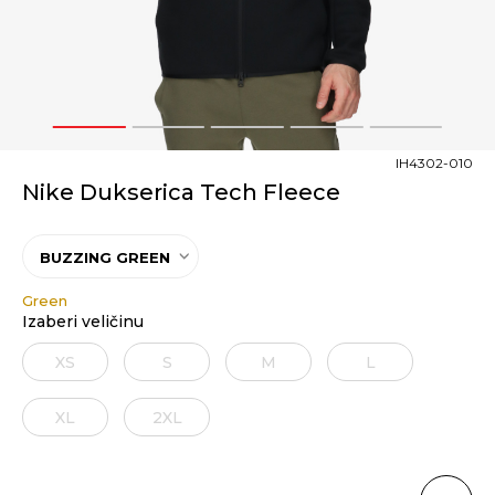
1
2
3
4
5
IH4302-010
Nike Dukserica Tech Fleece
BUZZING GREEN
Green
Izaberi veličinu
XS
S
M
L
XS
XL
2XL