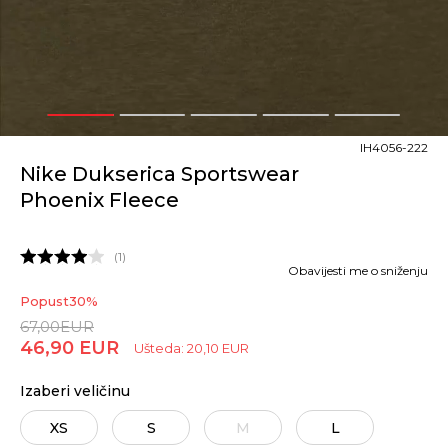
1
2
3
4
5
IH4056-222
Nike Dukserica Sportswear
Phoenix Fleece
1
Obavijesti me o sniženju
Popust
30
%
67,00
EUR
46,90
EUR
Ušteda:
20,10
EUR
Izaberi veličinu
XS
S
M
L