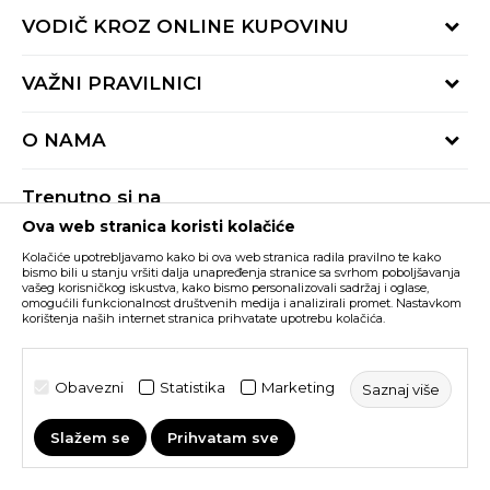
Provjeri status porudžbine
VODIČ KROZ ONLINE KUPOVINU
Pozovite nas:
+382 20 690 200
Načini isporuke
VAŽNI PRAVILNICI
Radno vrijeme 9-16h
Povrat robe i povrat sredstava
online@buzzsneakers.me
Uslovi korišćenja
Reklamacije
O NAMA
Politika privatnosti
Zamjena artikla
BUZZ Koncept
Pravila Sport&Bonus programa
Trenutno si na
BUZZ Brendovi
Ova web stranica koristi kolačiće
Buzz Crna Gora
PROMIJENI
BUZZ Crew
Kolačiće upotrebljavamo kako bi ova web stranica radila pravilno te kako
BUZZ Shopovi
bismo bili u stanju vršiti dalja unapređenja stranice sa svrhom poboljšavanja
vašeg korisničkog iskustva, kako bismo personalizovali sadržaj i oglase,
Nastojimo da budemo što precizniji u opisu proizvoda, prikazu slika i samih
cijena, ali ne možemo garantovati da su sve informacije kompletne i bez
Postani dio BUZZ tima
omogućili funkcionalnost društvenih medija i analizirali promet. Nastavkom
grešaka. Svi artikli prikazani na sajtu su dio naše ponude i ne podrazumijeva da
korištenja naših internet stranica prihvatate upotrebu kolačića.
su dostupni u svakom trenutku. Raspoloživost robe možete provjeriti pozivom
Click&Collect
na broj +382 20 690 200.
©2026
www.buzzsneakers.me
, Izrada
NB SOFT
. Sva prava
Obavezni
Statistika
Marketing
Saznaj više
zadržana.
Slažem se
Prihvatam sve