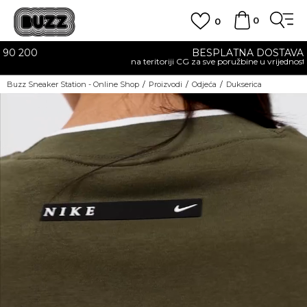
0
0
BESPLATNA DOSTAVA
na teritoriji CG za sve poružbine u vrijednosti preko 30 EUR
Buzz Sneaker Station - Online Shop
Proizvodi
Odjeća
Dukserica