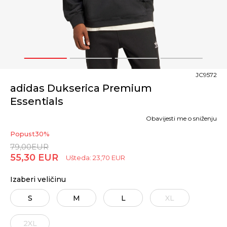
1
2
3
4
JC9572
adidas Dukserica Premium
Essentials
Obavijesti me o sniženju
Popust
30
%
79,00
EUR
55,30
EUR
Ušteda:
23,70
EUR
Izaberi veličinu
S
M
L
XL
2XL