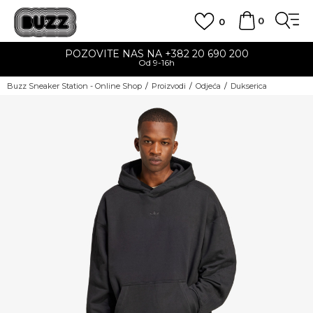
0
0
POZOVITE NAS NA +382 20 690 200
Od 9-16h
Buzz Sneaker Station - Online Shop
Proizvodi
Odjeća
Dukserica