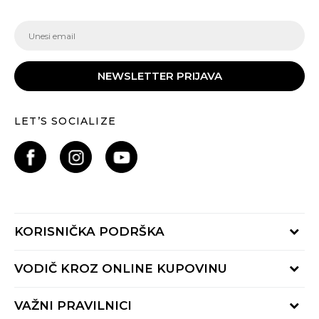
NEWSLETTER PRIJAVA
LET’S SOCIALIZE
KORISNIČKA PODRŠKA
Provjeri status porudžbine
VODIČ KROZ ONLINE KUPOVINU
Pozovite nas:
+382 20 690 200
Načini isporuke
VAŽNI PRAVILNICI
Radno vrijeme 9-16h
Povrat robe i povrat sredstava