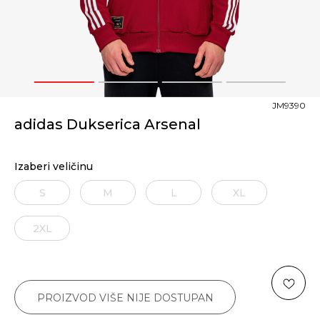
1
2
3
4
JM9390
adidas Dukserica Arsenal
Izaberi veličinu
S
M
L
XL
2XL
PROIZVOD VIŠE NIJE DOSTUPAN