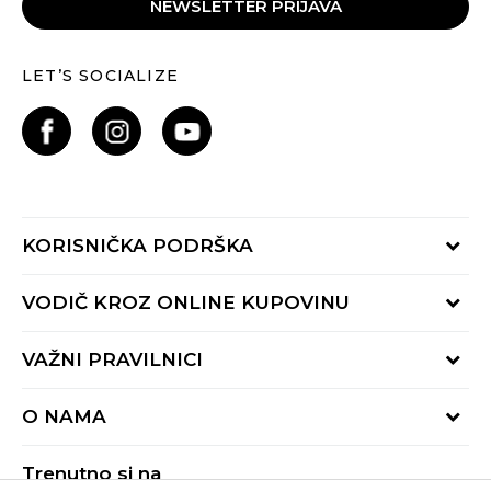
NEWSLETTER PRIJAVA
LET’S SOCIALIZE
KORISNIČKA PODRŠKA
Provjeri status porudžbine
VODIČ KROZ ONLINE KUPOVINU
Pozovite nas:
+382 20 690 200
Načini isporuke
VAŽNI PRAVILNICI
Radno vrijeme 9-16h
Povrat robe i povrat sredstava
online@buzzsneakers.me
Uslovi korišćenja
Reklamacije
O NAMA
Politika privatnosti
Zamjena artikla
BUZZ Koncept
Pravila Sport&Bonus programa
Trenutno si na
BUZZ Brendovi