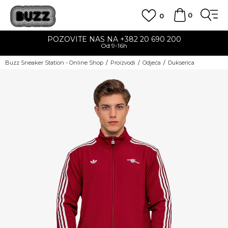
0
0
POZOVITE NAS NA +382 20 690 200
Od 9-16h
Buzz Sneaker Station - Online Shop
Proizvodi
Odjeća
Dukserica