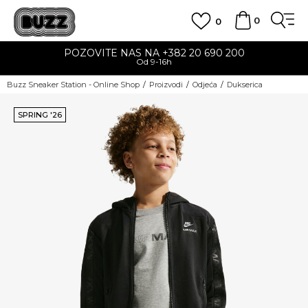
0
0
POZOVITE NAS NA +382 20 690 200
Od 9-16h
Buzz Sneaker Station - Online Shop
Proizvodi
Odjeća
Dukserica
SPRING '26