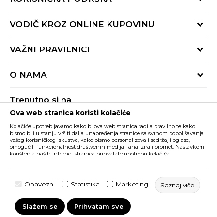
Provjeri status porudžbine
VODIČ KROZ ONLINE KUPOVINU
Pozovite nas:
+382 20 690 200
Načini isporuke
VAŽNI PRAVILNICI
Radno vrijeme 9-16h
Povrat robe i povrat sredstava
online@buzzsneakers.me
Uslovi korišćenja
Reklamacije
O NAMA
Politika privatnosti
Zamjena artikla
BUZZ Koncept
Pravila Sport&Bonus programa
Trenutno si na
BUZZ Brendovi
Ova web stranica koristi kolačiće
Buzz Crna Gora
PROMIJENI
BUZZ Crew
Kolačiće upotrebljavamo kako bi ova web stranica radila pravilno te kako
BUZZ Shopovi
bismo bili u stanju vršiti dalja unapređenja stranice sa svrhom poboljšavanja
vašeg korisničkog iskustva, kako bismo personalizovali sadržaj i oglase,
Nastojimo da budemo što precizniji u opisu proizvoda, prikazu slika i samih
cijena, ali ne možemo garantovati da su sve informacije kompletne i bez
Postani dio BUZZ tima
omogućili funkcionalnost društvenih medija i analizirali promet. Nastavkom
grešaka. Svi artikli prikazani na sajtu su dio naše ponude i ne podrazumijeva da
korištenja naših internet stranica prihvatate upotrebu kolačića.
su dostupni u svakom trenutku. Raspoloživost robe možete provjeriti pozivom
Click&Collect
na broj +382 20 690 200.
©2026
www.buzzsneakers.me
, Izrada
NB SOFT
. Sva prava
Obavezni
Statistika
Marketing
Saznaj više
zadržana.
Slažem se
Prihvatam sve