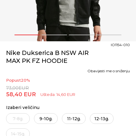
1
2
3
4
IO1154-010
Nike Dukserica B NSW AIR
MAX PK FZ HOODIE
Obavijesti me o sniženju
Popust
20
%
73,00
EUR
58,40
EUR
Ušteda:
14,60
EUR
Izaberi veličinu
7-8g.
9-10g.
11-12g.
12-13g.
14-15g.