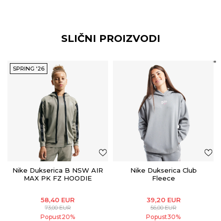
SLIČNI PROIZVODI
SPRING '26
Nike Dukserica B NSW AIR
Nike Dukserica Club
MAX PK FZ HOODIE
Fleece
58,40
EUR
39,20
EUR
73,00
EUR
56,00
EUR
Popust
20
%
Popust
30
%