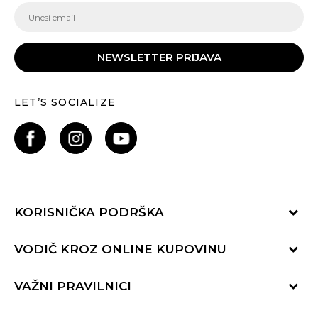
NEWSLETTER PRIJAVA
LET’S SOCIALIZE
KORISNIČKA PODRŠKA
Provjeri status porudžbine
VODIČ KROZ ONLINE KUPOVINU
Pozovite nas:
+382 20 690 200
Načini isporuke
VAŽNI PRAVILNICI
Radno vrijeme 9-16h
Povrat robe i povrat sredstava
online@buzzsneakers.me
Uslovi korišćenja
Reklamacije