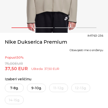
1
2
3
4
IM1763-236
Nike Dukserica Premium
Obavijesti me o sniženju
Popust
50
%
75,00
EUR
37,50
EUR
Ušteda:
37,50
EUR
Izaberi veličinu
7-8g.
9-10g.
11-12g.
12-13g.
14-15g.