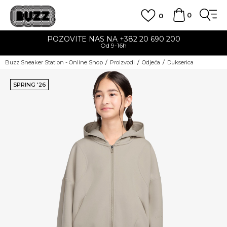
0
0
POZOVITE NAS NA +382 20 690 200
Od 9-16h
Buzz Sneaker Station - Online Shop
Proizvodi
Odjeća
Dukserica
SPRING '26