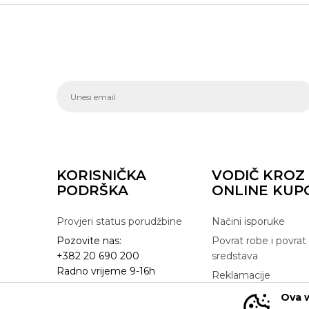
KORISNIČKA
VODIČ KROZ
PODRŠKA
ONLINE KUP
Provjeri status porudžbine
Načini isporuke
Pozovite nas:
Povrat robe i povrat
+382 20 690 200
sredstava
Radno vrijeme 9-16h
Reklamacije
online@buzzsneakers.me
Zamjena artikla
Ova w