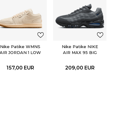
Nike Pa
FORCE 
SP
132,
Nike Patike WMNS
Nike Patike NIKE
AIR JORDAN 1 LOW
AIR MAX 95 BIG
SE
BUBBLE
157,00
EUR
209,00
EUR