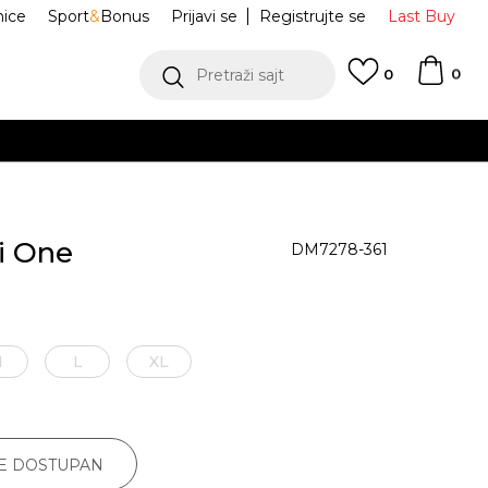
nice
Sport
&
Bonus
Prijavi se
Registrujte se
Last Buy
0
Pretraži sajt
0
i One
DM7278-361
M
L
XL
JE DOSTUPAN