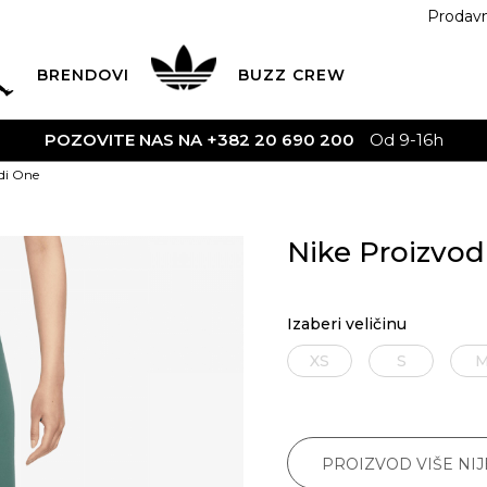
Prodav
BRENDOVI
BUZZ
CREW
POZOVITE NAS NA +382 20 690 200
Od 9-16h
di One
Nike Proizvod
Izaberi veličinu
XS
S
PROIZVOD VIŠE NI