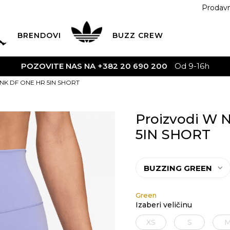
Prodav
BRENDOVI
BUZZ
CREW
VITE NAS NA +382 20 690 200
Od 9-16h
 NK DF ONE HR 5IN SHORT
Proizvodi W 
5IN SHORT
BUZZING GREEN
Green
Izaberi veličinu
XS
S