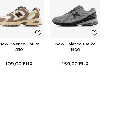
adidas
SUPERS
119,0
New Balance Patike
New Balance Patike
530
1906
109,00
EUR
159,00
EUR