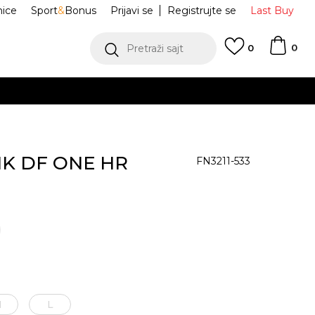
nice
Sport
&
Bonus
Prijavi se
Registrujte se
Last Buy
0
Pretraži sajt
0
NK DF ONE HR
FN3211-533
M
L