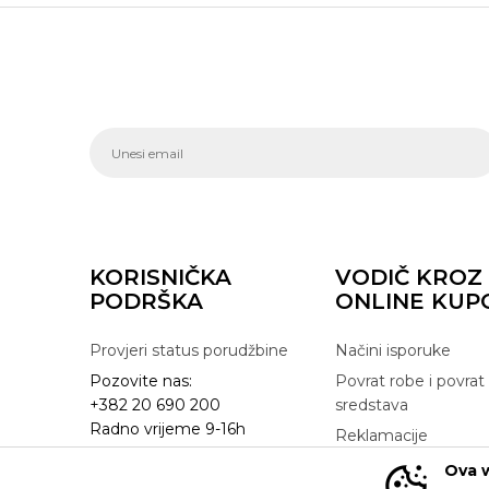
KORISNIČKA
VODIČ KROZ
PODRŠKA
ONLINE KUP
Provjeri status porudžbine
Načini isporuke
Pozovite nas:
Povrat robe i povrat
+382 20 690 200
sredstava
Radno vrijeme 9-16h
Reklamacije
online@buzzsneakers.me
Zamjena artikla
Ova w