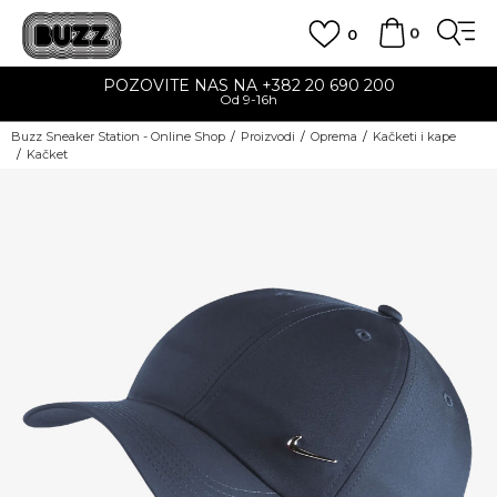
0
0
POZOVITE NAS NA +382 20 690 200
Od 9-16h
Buzz Sneaker Station - Online Shop
Proizvodi
Oprema
Kačketi i kape
Kačket