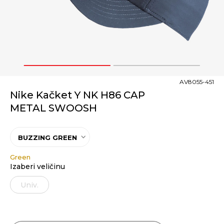
1
2
AV8055-451
Nike Kačket Y NK H86 CAP
METAL SWOOSH
BUZZING GREEN
Green
Izaberi veličinu
Univ.