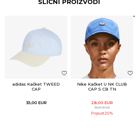
SLIČNI PROIZVODI
adidas Kačket TWEED
Nike Kačket U NK CLUB
CAP
CAP S CB TN
35,00
EUR
28,00
EUR
35,01
EUR
Popust
20
%