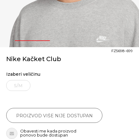
1
2
3
FZ5698-699
Nike Kačket Club
Izaberi veličinu
S/M
PROIZVOD VIŠE NIJE DOSTUPAN
Obavesti me kada proizvod
ponovo bude dostupan