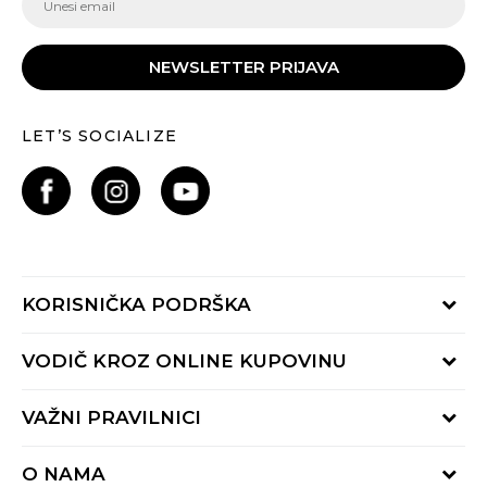
NEWSLETTER PRIJAVA
LET’S SOCIALIZE
KORISNIČKA PODRŠKA
Provjeri status porudžbine
VODIČ KROZ ONLINE KUPOVINU
Pozovite nas:
+382 20 690 200
Načini isporuke
VAŽNI PRAVILNICI
Radno vrijeme 9-16h
Povrat robe i povrat sredstava
online@buzzsneakers.me
Uslovi korišćenja
Reklamacije
O NAMA