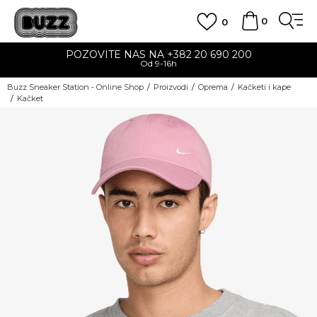
0
0
POZOVITE NAS NA +382 20 690 200
Od 9-16h
Buzz Sneaker Station - Online Shop
Proizvodi
Oprema
Kačketi i kape
Kačket