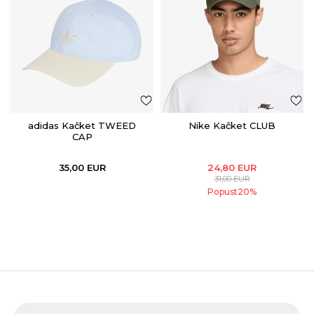
adidas Kačket TWEED
Nike Kačket CLUB
CAP
35,00
EUR
24,80
EUR
31,00
EUR
Popust
20
%