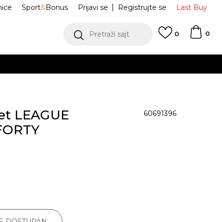
nice
Sport
&
Bonus
Prijavi se
Registrujte se
Last Buy
0
Pretraži sajt
0
ket LEAGUE
60691396
FORTY
JE DOSTUPAN