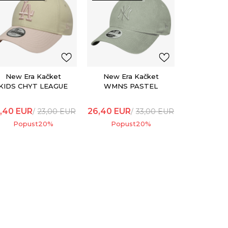
New Er
MLB F
LOGO B
NEYY
21,60
EUR
New Era Kačket
New Era Kačket
Popu
KIDS CHYT LEAGUE
WMNS PASTEL
ESSENTIAL 9FORTY
CORD 9FORTY MC
,40
EUR
26,40
EUR
23,00
EUR
33,00
EUR
Popust
20
%
Popust
20
%