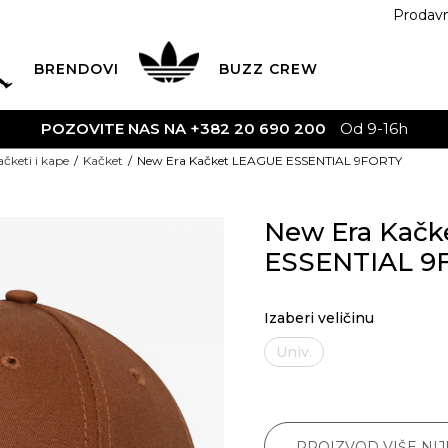
Prodav
BRENDOVI
BUZZ
CREW
POZOVITE NAS NA +382 20 690 200
Od 9-16h
ačketi i kape
Kačket
New Era Kačket LEAGUE ESSENTIAL 9FORTY
New Era Kač
ESSENTIAL 9
Izaberi veličinu
Univ.
PROIZVOD VIŠE NI