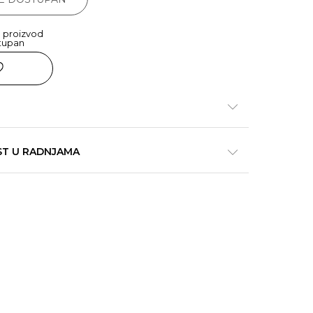
 proizvod
tupan
ST U RADNJAMA