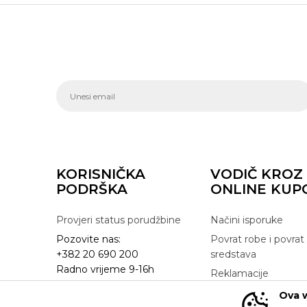
KORISNIČKA
VODIČ KROZ
PODRŠKA
ONLINE KUP
Provjeri status porudžbine
Načini isporuke
Pozovite nas:
Povrat robe i povrat
+382 20 690 200
sredstava
Radno vrijeme 9-16h
Reklamacije
online@buzzsneakers.me
Zamjena artikla
Ova w