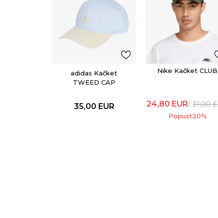
Nike Kačket CLUB
adidas Kačket
TWEED CAP
24,80
EUR
31,00
E
35,00
EUR
Popust
20
%