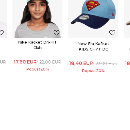
Nike Kačket Dri-FIT
New Era Kačket
Club
KIDS CHYT DC
9FORTY
17,60
EUR
UR
22,00
EUR
18,40
EUR
18
23,00
EUR
Popust
20
%
Popust
20
%