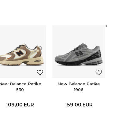
adidas
SUPERS
119,0
New Balance Patike
New Balance Patike
530
1906
109,00
EUR
159,00
EUR