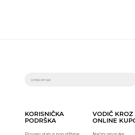
KORISNIČKA
VODIČ KROZ
PODRŠKA
ONLINE KUP
Provjeri status porudžbine
Načini isporuke