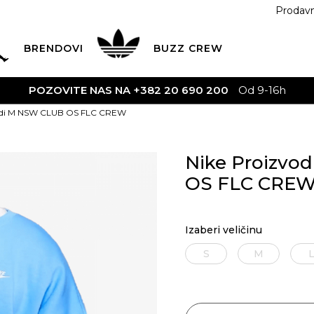
Prodav
BRENDOVI
BUZZ
CREW
POZOVITE NAS NA +382 20 690 200
Od 9-16h
vodi M NSW CLUB OS FLC CREW
Nike Proizvo
OS FLC CRE
Izaberi veličinu
S
M