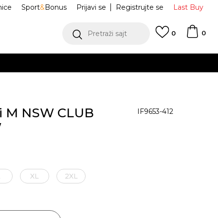
nice
Sport
&
Bonus
Prijavi se
Registrujte se
Last Buy
0
Pretraži sajt
0
di M NSW CLUB
IF9653-412
W
L
XL
2XL