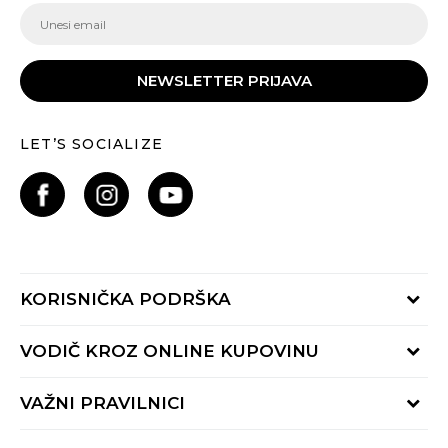
NEWSLETTER PRIJAVA
LET’S SOCIALIZE
KORISNIČKA PODRŠKA
Provjeri status porudžbine
VODIČ KROZ ONLINE KUPOVINU
Pozovite nas:
+382 20 690 200
Načini isporuke
VAŽNI PRAVILNICI
Radno vrijeme 9-16h
Povrat robe i povrat sredstava
online@buzzsneakers.me
Uslovi korišćenja
Reklamacije