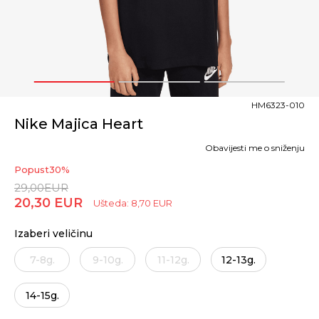
1
2
3
HM6323-010
Nike Majica Heart
Obavijesti me o sniženju
Popust
30
%
29,00
EUR
20,30
EUR
Ušteda:
8,70
EUR
Izaberi veličinu
7-8g.
9-10g.
11-12g.
12-13g.
14-15g.