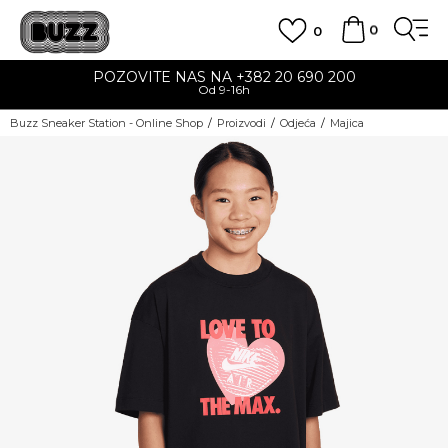
0
0
POZOVITE NAS NA +382 20 690 200
Od 9-16h
Buzz Sneaker Station - Online Shop
Proizvodi
Odjeća
Majica