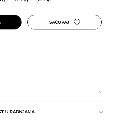
U
SAČUVAJ
ST U RADNJAMA