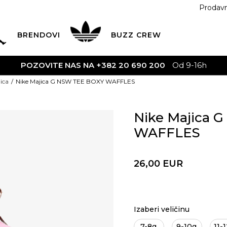
Prodav
BRENDOVI
BUZZ
CREW
POZOVITE NAS NA +382 20 690 200
Od 9-16h
ica
Nike Majica G NSW TEE BOXY WAFFLES
Nike Majica 
WAFFLES
26,00
EUR
Izaberi veličinu
7-8g.
9-10g.
11-1