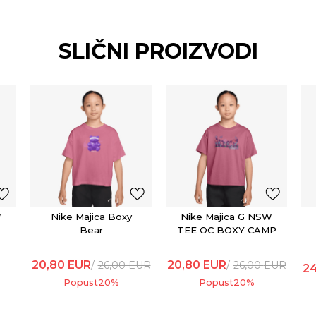
SLIČNI PROIZVODI
W
Nike Majica Boxy
Nike Majica G NSW
Bear
TEE OC BOXY CAMP
20,80
EUR
20,80
EUR
26,00
EUR
26,00
EUR
2
Popust
20
%
Popust
20
%