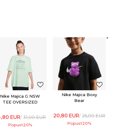
Nike Ma
B
20,80
EU
Popu
Nike Majica Boxy
Nike Majica G NSW
Bear
TEE OVERSIZED
GFX
20,80
EUR
26,00
EUR
4,80
EUR
31,00
EUR
Popust
20
%
Popust
20
%