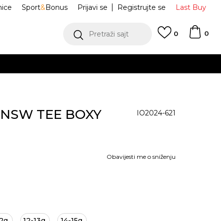
nice
Sport
&
Bonus
Prijavi se
Registrujte se
Last Buy
0
Pretraži sajt
0
G NSW TEE BOXY
IO2024-621
Obavijesti me o sniženju
2g.
12-13g.
14-15g.