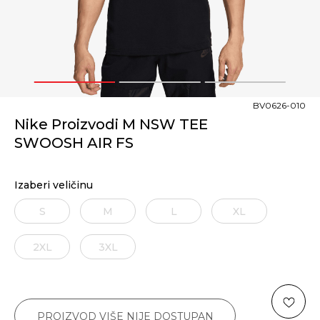
1
2
3
BV0626-010
Nike Proizvodi M NSW TEE
SWOOSH AIR FS
Izaberi veličinu
S
M
L
XL
2XL
3XL
PROIZVOD VIŠE NIJE DOSTUPAN