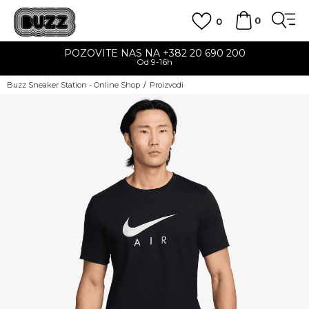
0
0
POZOVITE NAS NA +382 20 690 200
Od 9-16h
Buzz Sneaker Station - Online Shop
Proizvodi