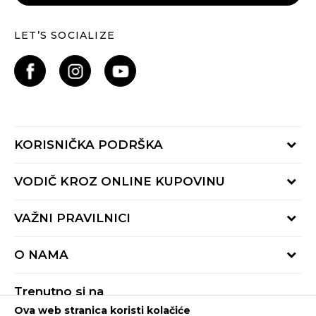
LET’S SOCIALIZE
KORISNIČKA PODRŠKA
Provjeri status porudžbine
VODIČ KROZ ONLINE KUPOVINU
Pozovite nas:
+382 20 690 200
Načini isporuke
VAŽNI PRAVILNICI
Radno vrijeme 9-16h
Povrat robe i povrat sredstava
online@buzzsneakers.me
Uslovi korišćenja
Reklamacije
O NAMA
Politika privatnosti
Zamjena artikla
BUZZ Koncept
Pravila Sport&Bonus programa
Trenutno si na
BUZZ Brendovi
Ova web stranica koristi kolačiće