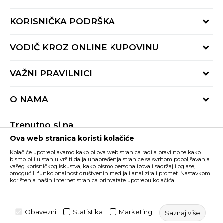
KORISNIČKA PODRŠKA
Provjeri status porudžbine
VODIČ KROZ ONLINE KUPOVINU
Pozovite nas:
+382 20 690 200
Načini isporuke
VAŽNI PRAVILNICI
Radno vrijeme 9-16h
Povrat robe i povrat sredstava
online@buzzsneakers.me
Uslovi korišćenja
Reklamacije
O NAMA
Politika privatnosti
Zamjena artikla
BUZZ Koncept
Pravila Sport&Bonus programa
Trenutno si na
BUZZ Brendovi
Ova web stranica koristi kolačiće
Buzz Crna Gora
PROMIJENI
BUZZ Crew
Kolačiće upotrebljavamo kako bi ova web stranica radila pravilno te kako
BUZZ Shopovi
bismo bili u stanju vršiti dalja unapređenja stranice sa svrhom poboljšavanja
vašeg korisničkog iskustva, kako bismo personalizovali sadržaj i oglase,
Nastojimo da budemo što precizniji u opisu proizvoda, prikazu slika i samih
cijena, ali ne možemo garantovati da su sve informacije kompletne i bez
Postani dio BUZZ tima
omogućili funkcionalnost društvenih medija i analizirali promet. Nastavkom
grešaka. Svi artikli prikazani na sajtu su dio naše ponude i ne podrazumijeva da
korištenja naših internet stranica prihvatate upotrebu kolačića.
su dostupni u svakom trenutku. Raspoloživost robe možete provjeriti pozivom
Click&Collect
na broj +382 20 690 200.
©2026
www.buzzsneakers.me
, Izrada
NB SOFT
. Sva prava
Obavezni
Statistika
Marketing
Saznaj više
zadržana.