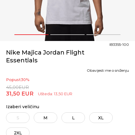
1
2
3
IB3355-100
Nike Majica Jordan Flight
Essentials
Obavijesti me o sniženju
Popust
30
%
45,00
EUR
31,50
EUR
Ušteda:
13,50
EUR
Izaberi veličinu
S
M
L
XL
2XL