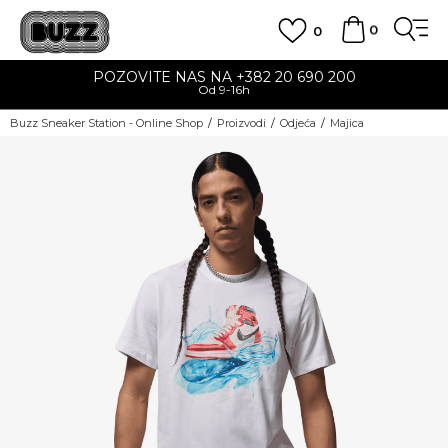
0
0
POZOVITE NAS NA +382 20 690 200
Od 9-16h
Buzz Sneaker Station - Online Shop
Proizvodi
Odjeća
Majica