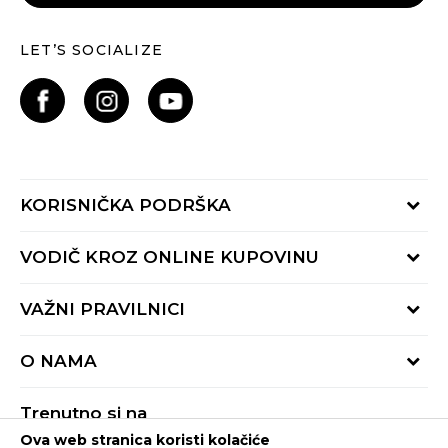
LET’S SOCIALIZE
KORISNIČKA PODRŠKA
Provjeri status porudžbine
VODIČ KROZ ONLINE KUPOVINU
Pozovite nas:
+382 20 690 200
Načini isporuke
VAŽNI PRAVILNICI
Radno vrijeme 9-16h
Povrat robe i povrat sredstava
online@buzzsneakers.me
Uslovi korišćenja
Reklamacije
O NAMA
Politika privatnosti
Zamjena artikla
BUZZ Koncept
Pravila Sport&Bonus programa
Trenutno si na
BUZZ Brendovi
Ova web stranica koristi kolačiće