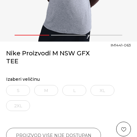
1
2
3
IM1441-063
Nike Proizvodi M NSW GFX
TEE
Izaberi veličinu
S
M
L
XL
2XL
PROIZVOD VIŠE NIJE DOSTUPAN