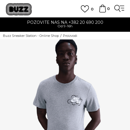
0
0
POZOVITE NAS NA +382 20 690 200
Od 9-16h
Buzz Sneaker Station - Online Shop
Proizvodi