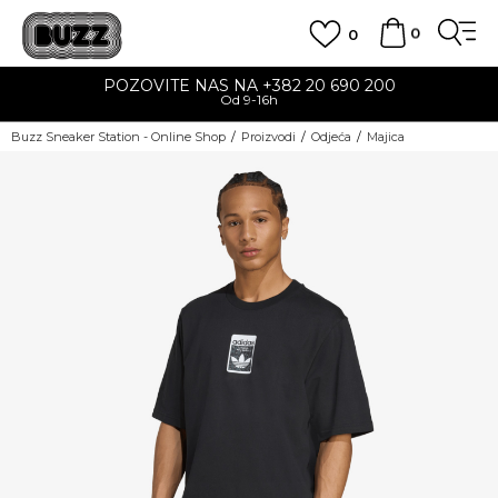
0
0
POZOVITE NAS NA +382 20 690 200
Od 9-16h
Buzz Sneaker Station - Online Shop
Proizvodi
Odjeća
Majica