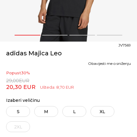
1
2
3
4
JV7569
adidas Majica Leo
Obavijesti me o sniženju
Popust
30
%
29,00
EUR
20,30
EUR
Ušteda:
8,70
EUR
Izaberi veličinu
S
M
L
XL
2XL