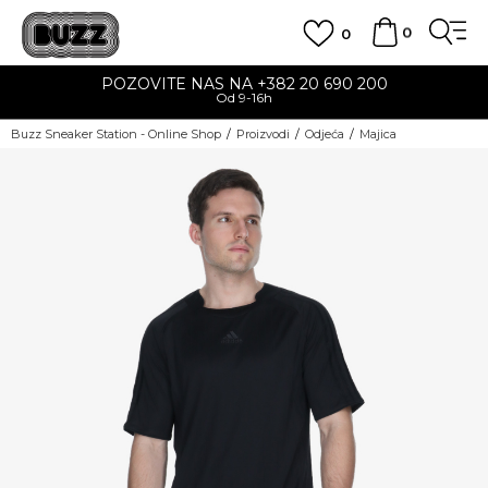
0
0
POZOVITE NAS NA +382 20 690 200
Od 9-16h
Buzz Sneaker Station - Online Shop
Proizvodi
Odjeća
Majica