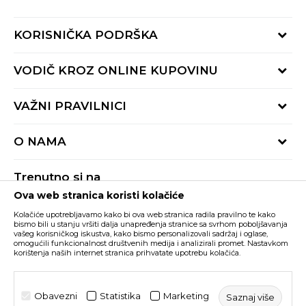
KORISNIČKA PODRŠKA
Provjeri status porudžbine
VODIČ KROZ ONLINE KUPOVINU
Pozovite nas:
+382 20 690 200
Načini isporuke
VAŽNI PRAVILNICI
Radno vrijeme 9-16h
Povrat robe i povrat sredstava
online@buzzsneakers.me
Uslovi korišćenja
Reklamacije
O NAMA
Politika privatnosti
Zamjena artikla
BUZZ Koncept
Pravila Sport&Bonus programa
Trenutno si na
BUZZ Brendovi
Ova web stranica koristi kolačiće
Buzz Crna Gora
PROMIJENI
BUZZ Crew
Kolačiće upotrebljavamo kako bi ova web stranica radila pravilno te kako
BUZZ Shopovi
bismo bili u stanju vršiti dalja unapređenja stranice sa svrhom poboljšavanja
vašeg korisničkog iskustva, kako bismo personalizovali sadržaj i oglase,
Nastojimo da budemo što precizniji u opisu proizvoda, prikazu slika i samih
cijena, ali ne možemo garantovati da su sve informacije kompletne i bez
Postani dio BUZZ tima
omogućili funkcionalnost društvenih medija i analizirali promet. Nastavkom
grešaka. Svi artikli prikazani na sajtu su dio naše ponude i ne podrazumijeva da
korištenja naših internet stranica prihvatate upotrebu kolačića.
su dostupni u svakom trenutku. Raspoloživost robe možete provjeriti pozivom
Click&Collect
na broj +382 20 690 200.
©2026
www.buzzsneakers.me
, Izrada
NB SOFT
. Sva prava
Obavezni
Statistika
Marketing
Saznaj više