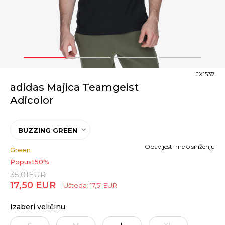
1
2
3
4
JX1537
adidas Majica Teamgeist
Adicolor
BUZZING GREEN
Obavijesti me o sniženju
Green
Popust
50
%
35,01
EUR
17,50
EUR
Ušteda:
17,51
EUR
Izaberi veličinu