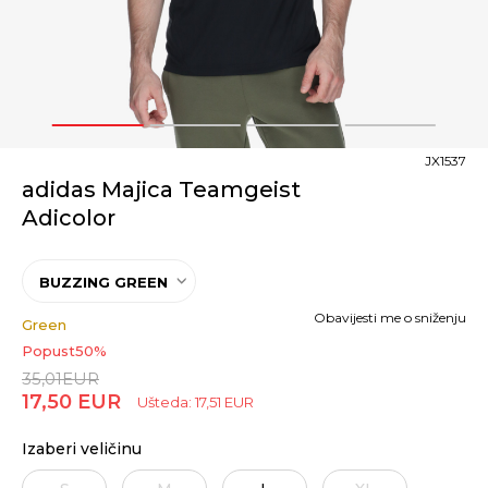
1
2
3
4
JX1537
adidas Majica Teamgeist
Adicolor
BUZZING GREEN
Obavijesti me o sniženju
Green
Popust
50
%
35,01
EUR
17,50
EUR
Ušteda:
17,51
EUR
Izaberi veličinu