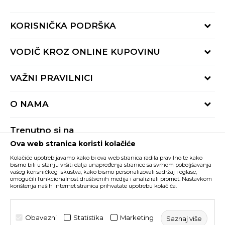
KORISNIČKA PODRŠKA
Provjeri status porudžbine
VODIČ KROZ ONLINE KUPOVINU
Pozovite nas:
+382 20 690 200
Načini isporuke
VAŽNI PRAVILNICI
Radno vrijeme 9-16h
Povrat robe i povrat sredstava
online@buzzsneakers.me
Uslovi korišćenja
Reklamacije
O NAMA
Politika privatnosti
Zamjena artikla
BUZZ Koncept
Pravila Sport&Bonus programa
Trenutno si na
BUZZ Brendovi
Ova web stranica koristi kolačiće
Buzz Crna Gora
PROMIJENI
BUZZ Crew
Kolačiće upotrebljavamo kako bi ova web stranica radila pravilno te kako
BUZZ Shopovi
bismo bili u stanju vršiti dalja unapređenja stranice sa svrhom poboljšavanja
vašeg korisničkog iskustva, kako bismo personalizovali sadržaj i oglase,
Nastojimo da budemo što precizniji u opisu proizvoda, prikazu slika i samih
cijena, ali ne možemo garantovati da su sve informacije kompletne i bez
Postani dio BUZZ tima
omogućili funkcionalnost društvenih medija i analizirali promet. Nastavkom
grešaka. Svi artikli prikazani na sajtu su dio naše ponude i ne podrazumijeva da
korištenja naših internet stranica prihvatate upotrebu kolačića.
su dostupni u svakom trenutku. Raspoloživost robe možete provjeriti pozivom
Click&Collect
na broj +382 20 690 200.
©2026
www.buzzsneakers.me
, Izrada
NB SOFT
. Sva prava
Obavezni
Statistika
Marketing
Saznaj više