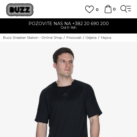
0
0
POZOVITE NAS NA +382 20 690 200
Od 9-16h
Buzz Sneaker Station - Online Shop
Proizvodi
Odjeća
Majica